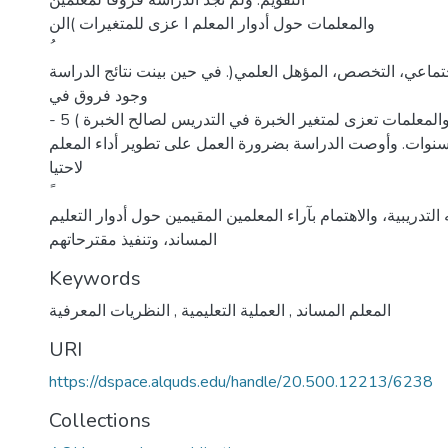
التقويم. ولم تجد الدراسة فروقا لمعلمين
والمعلمات حول أدوار المعلم ا عزى للمتغيرات )الن
تماعي، التخصص، المؤهل العلمي(. في حين بينت نتائج الدراسة
وجود فروق في
تصورات المعلمين والمعلمات تعزى لمتغير الخبرة في التدريس لصالح الخبرة ) 5 -
( سنوات. وأوصت الدراسة بضرورة العمل على تطوير أداء المعلم
لاحتيا
التدريبية، والاهتمام بآراء المعلمين المقيمين حول أدوار التعليم
المساند، وتنفيذ مقترحاتهم
Keywords
المعلم المساند
,
العملية التعليمية
,
النظريات المعرفية
URI
https://dspace.alquds.edu/handle/20.500.12213/6238
Collections