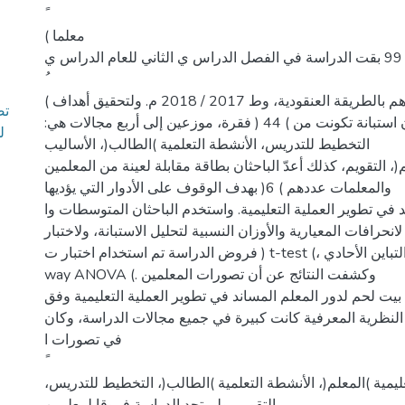
( معلما
و) 99 بقت الدراسة في الفصل الدراس ي الثاني للعام الدراس ي
( معلمة تم اخيارهم بالطريقة العنقودية، وط 2017 / 2018 م. ولتحقيق أهداف
الدراسة أعدّ الباحثان استبانة تكونت من ) 44 ( فقرة، موزعين إلى أربع مجالات هي:
ل
التخطيط للتدريس، الأنشطة التعلمية )الطالب(، الأساليب
م(، التقويم، كذلك أعدّ الباحثان بطاقة مقابلة لعينة من المعلمين
والمعلمات عددهم ) 6( بهدف الوقوف على الأدوار التي يؤديها
 في تطوير العملية التعليمية. واستخدم الباحثان المتوسطات وا
لانحرافات المعيارية والأوزان النسبية لتحليل الاستبانة، ولاختبار
فروض الدراسة تم استخدام اختبار ت ) t-test (، واختبار تحليل التباين الأحادي ) one
way ANOVA (. وكشفت النتائج عن أن تصورات المعلمين
يت لحم لدور المعلم المساند في تطوير العملية التعليمية وفق
النظرية المعرفية كانت كبيرة في جميع مجالات الدراسة، وكان
في تصورات ا
تعليمية )المعلم(، الأنشطة التعلمية )الطالب(، التخطيط للتدريس،