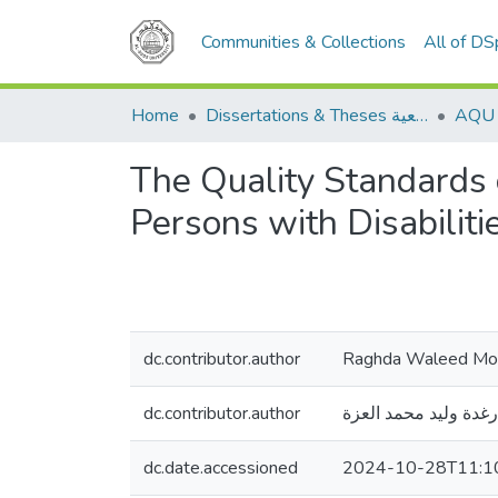
Communities & Collections
All of D
Home
Dissertations & Theses الرسائل الجامعية
The Quality Standards o
Persons with Disabiliti
dc.contributor.author
Raghda Waleed M
dc.contributor.author
رغدة وليد محمد العزة
dc.date.accessioned
2024-10-28T11:1