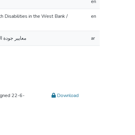
en
h Disabilities in the West Bank /
en
معايير جودة ا
ar
signed 22-6-
Download