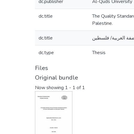
dc.publisher
Al-Quds University
dc.title
The Quality Standard
Palestine.
dc.title
ضفة الغربية/ فلسطين
dc.type
Thesis
Files
Original bundle
Now showing
1 - 1 of 1