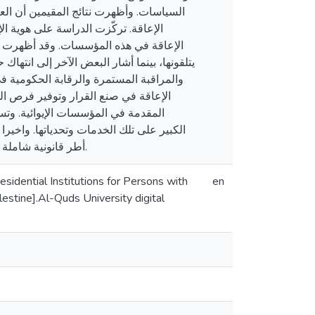
السياسات. وأظهرت نتائج المقيمين أن العو
الإعاقة. تركّزت الدراسة على هوية الإ
الإعاقة في هذه المؤسسات. وقد أظهرت آراء 
يتلقونها، بينما أشار البعض الآخر إلى انته
والمراقبة المستمرة والرقابة الحكومية في 
الإعاقة في صنع القرار وتوفير فرص الت
المقدمة في المؤسسات الإيوائية. وتسل
أطر قانونية شاملة وسياسات متجاوبة ثقافياً لحماية حقوق وتعزيز رفاهية جميع الأفراد ذوي الإعاقة في فلسطين.
idential Institutions for Persons with
en
lestine].Al-Quds University digital