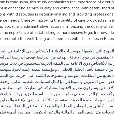
ion: In conclusion, this study emphasizes the importance of clear p
 in enhancing service quality and compliance with established sta
ns with disabilities in decision-making and providing professiona
erse needs, thereby improving the quality of care provided in inst
ral, social, and administrative factors in impacting the quality of s
es the importance of establishing comprehensive legal frameworks 
nd promote the well-being of all persons with disabilities in Pales
ر الجودة التي تطبقها المؤسسات الايوائية للأشخاص ذوي الإعاقة في ا
 المقيمين من ذوي الإعاقة. الهدف من الدراسة: تهدف الدراسة إلى اس
لايوائية للأشخاص ذوي الإعاقة في الضفة الغربية/فلسطين. في ثلاث 
س)، جمعية تأهيل الخليل (الخليل)، ومؤسسة يميمة ,(بيت لحم). منهجية 
 يجمع بين المقابلات النوعية والمسوحات الكمية التي أجريت بين ال
ركة . أكملت عينة مكونة من 60 شخص ، من المديرين والموظفين، بإكمال استبيانات للتقييم الذا
الذين يستوفون معايير الأهلية للمشاركة في مقابلات شبه منظمة. وشار
ركّزت نتائج الدراسة على ثمانية متغيرات أساسية لتعزيز جودة الحياة ف
 بين تقييمات جودة الخدمة المؤسسية للأشخاص ذوي الإعاقة والمعايير ال
ت كأعلى من المعايير المحلية والعالمية، خاصة في البيئة الفيزيائية 
حديات مثل نقص الموارد المالية والدعم الحكومي، مما يبرز أهمية تط