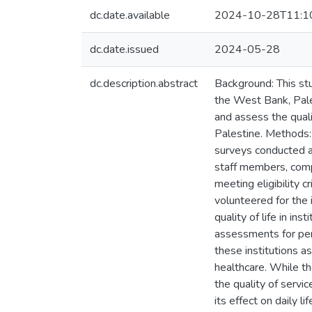
dc.date.available
2024-10-28T11:1
dc.date.issued
2024-05-28
dc.description.abstract
Background: This stu
the West Bank, Pales
and assess the quali
Palestine. Methods:
surveys conducted a
staff members, comp
meeting eligibility c
volunteered for the 
quality of life in ins
assessments for pers
these institutions as
healthcare. While the
the quality of servi
its effect on daily l