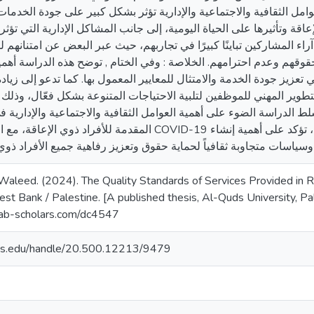
امل الثقافية والاجتماعية والإدارية تؤثر بشكل كبير على جودة الخدمات
عاقة وتأثيرها على الحياة اليومية، إلى جانب المشاكل الإدارية التي تؤث
المشاركين تباينًا كبيرًا في تجاربهم، حيث عبر البعض عن امتنانهم للرع
اك حقوقهم وعدم احترامهم. الخلاصة : وفي الختام , توضح هذه الدراسة أه
تعزيز جودة الخدمة والامتثال للمعايير المعمول بها. كما تدعو إلى زياد
طوير المهني للموظفين لتلبية الاحتياجات المتنوعة بشكل فعّال، وذلك
ط الدراسة الضوء على أهمية العوامل الثقافية والاجتماعية والإدارية ف
المقد COVID-19 الكبير على تلك الخدمات وتحدياتها. واخيرا ، تؤكد على أهمية إنشاء
leed. (2024). The Quality Standards of Services Provided in Res
West Bank / Palestine. [A published thesis, Al-Quds University, Pa
arab-scholars.com/dc4547
uds.edu/handle/20.500.12213/9479