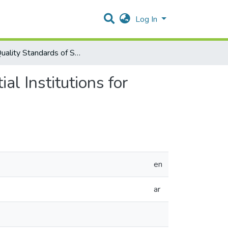
Log In
The Quality Standards of Services Provided in Residential Institutions for Persons with Disabilities in the West Bank / Palestine.
al Institutions for
en
ar