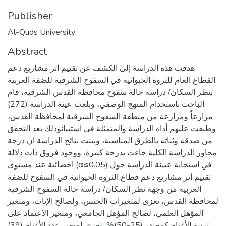
Publisher
Al-Quds University
Abstract
هدفت هذه الدراسة إلى الكشف عن تقييم أثر مشاريع دعم
القطاع العام للثروة الحيوانية في السفوح الشرقية للضفة الغربية
بنظر السكان/ دراسة حالة سفوح محافظة القدس الشرقية، قام
الباحث باستخدام المنهج الوصفي، وبلغت عينة الدراسة (272)
مزارعاً ومزارعة من منطقة السفوح الشرقية لمحافظة القدس،
وطبقت عليهم أداة الدراسة والمتمثلة في استبيانوذلك بعد التحقق
من صدقه وثباته بالطرق المناسبة، وبينت نتائج الدراسة ان درجة
محاور الدراسة الكلية جاءت بدرجة كبيرة، ووجود فروق ذات دلالة
احصائية عند مستوى (α≤0.05) في استجابة عبينة الدراسة حول
تقييم أثر مشاريع دعم قطاع الثروة الحيوانية في السفوح للضفة
الغربية من وجهة نظر السكان/ دراسة حالة السفوح الشرقية
لمحافظة القدس، تعزى لمتغيرات (الجنس، ولصالح الإناث، ومتغير
المؤهل العلمي، لصالح المؤهل الجامعي، ومتغير الاعتماد على
تربية الأغنام كمصدر (25-50)%، تعزى لمتغير عدد الأغنام (39)