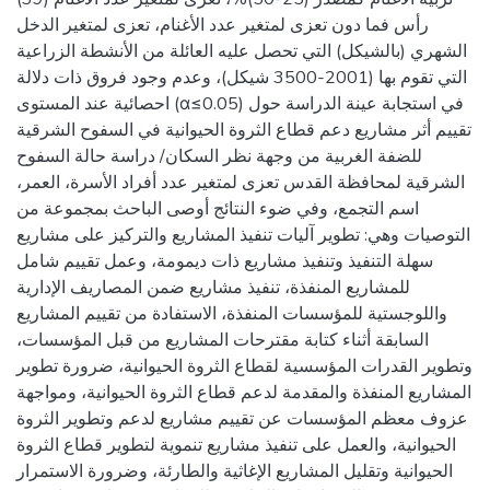
رأس فما دون تعزى لمتغير عدد الأغنام، تعزى لمتغير الدخل
الشهري (بالشيكل) التي تحصل عليه العائلة من الأنشطة الزراعية
التي تقوم بها (2001-3500 شيكل)، وعدم وجود فروق ذات دلالة
احصائية عند المستوى (α≤0.05) في استجابة عينة الدراسة حول
تقييم أثر مشاريع دعم قطاع الثروة الحيوانية في السفوح الشرقية
للضفة الغربية من وجهة نظر السكان/ دراسة حالة السفوح
الشرقية لمحافظة القدس تعزى لمتغير عدد أفراد الأسرة، العمر،
اسم التجمع، وفي ضوء النتائج أوصى الباحث بمجموعة من
التوصيات وهي: تطوير آليات تنفيذ المشاريع والتركيز على مشاريع
سهلة التنفيذ وتنفيذ مشاريع ذات ديمومة، وعمل تقييم شامل
للمشاريع المنفذة، تنفيذ مشاريع ضمن المصاريف الإدارية
واللوجستية للمؤسسات المنفذة، الاستفادة من تقييم المشاريع
السابقة أثناء كتابة مقترحات المشاريع من قبل المؤسسات،
وتطوير القدرات المؤسسية لقطاع الثروة الحيوانية، ضرورة تطوير
المشاريع المنفذة والمقدمة لدعم قطاع الثروة الحيوانية، ومواجهة
عزوف معظم المؤسسات عن تقييم مشاريع لدعم وتطوير الثروة
الحيوانية، والعمل على تنفيذ مشاريع تنموية لتطوير قطاع الثروة
الحيوانية وتقليل المشاريع الإغاثية والطارئة، وضرورة الاستمرار