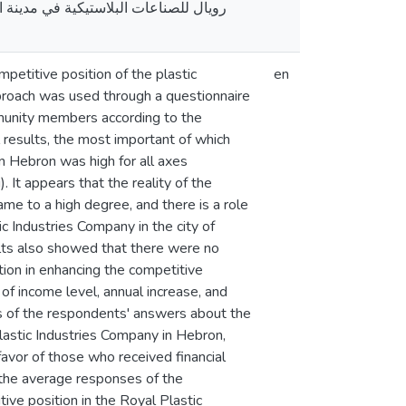
رويال للصناعات البلاستيكية في مدينة ا،
mpetitive position of the plastic
en
pproach was used through a questionnaire
munity members according to the
 results, the most important of which
in Hebron was high for all axes
. It appears that the reality of the
ame to a high degree, and there is a role
ic Industries Company in the city of
lts also showed that there were no
tion in enhancing the competitive
 of income level, annual increase, and
s of the respondents' answers about the
Plastic Industries Company in Hebron,
 favor of those who received financial
n the average responses of the
ive position in the Royal Plastic