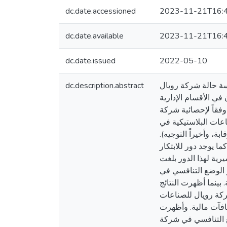
dc.date.accessioned
2023-11-21T16:
dc.date.available
2023-11-21T16:
dc.date.issued
2022-05-10
dc.description.abstract
اسة حالة شركة رويال
 توزيعها على 60 موظف وموظفة يعملون في الأقسام الإدارية
وفقاً لإحصائية شركة
اعات البلاستيكية في
بة، وأخيراً التوجيه
ا يوجد دور للابتكار
رية لهذا الدور بلغت
(54.2%). التنافسي في
 بينما أظهرت النتائج
ركة رويال للصناعات
افآت مالية. وأظهرت
ضع التنافسي في شركة