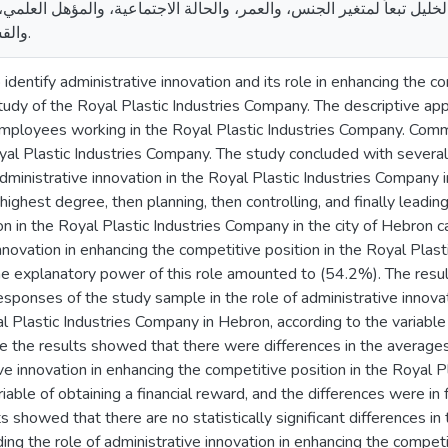
لخليل تبعاً لمتغير الجنس، والعمر، والحالة الاجتماعية، والمؤهل العل
والقسم، وسنوات الخدمة.
identify administrative innovation and its role in enhancing the co
study of the Royal Plastic Industries Company. The descriptive a
employees working in the Royal Plastic Industries Company. Com
oyal Plastic Industries Company. The study concluded with several
 administrative innovation in the Royal Plastic Industries Company 
highest degree, then planning, then controlling, and finally leading)
on in the Royal Plastic Industries Company in the city of Hebron c
innovation in enhancing the competitive position in the Royal Plast
he explanatory power of this role amounted to (54.2%). The resu
responses of the study sample in the role of administrative innova
al Plastic Industries Company in Hebron, according to the variable
e the results showed that there were differences in the average
ive innovation in enhancing the competitive position in the Royal 
riable of obtaining a financial reward, and the differences were in
s showed that there are no statistically significant differences i
ng the role of administrative innovation in enhancing the competit