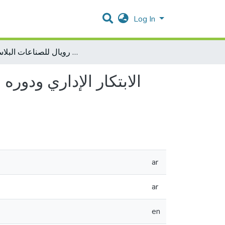
Log In
الابتكار الإداري ودوره في تعزيز الوضع التنافسي للصناعات البلاستيكية: دراسة حالة "شركة رويال للصناعات البلاستيكية"
الابتكار الإداري ودور
ar
ar
en