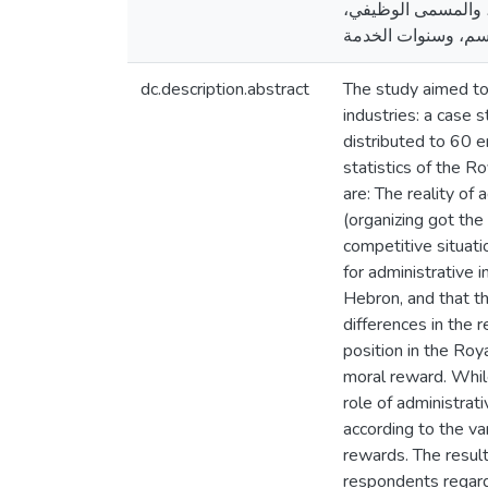
مي، والمسمى الوظيفي
dc.description.abstract
The study aimed to 
industries: a case 
distributed to 60 
statistics of the R
are: The reality of
(organizing got the 
competitive situati
for administrative 
Hebron, and that t
differences in the 
position in the Roy
moral reward. Whil
role of administrat
according to the va
rewards. The result
respondents regardi