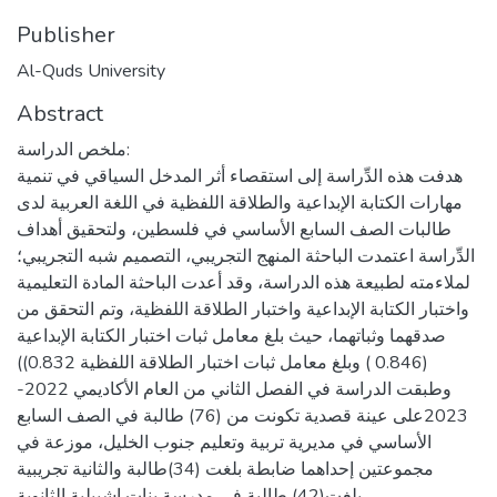
Publisher
Al-Quds University
Abstract
ملخص الدراسة:
هدفت هذه الدِّراسة إلى استقصاء أثر المدخل السياقي في تنمية
مهارات الكتابة الإبداعية والطلاقة اللفظية في اللغة العربية لدى
طالبات الصف السابع الأساسي في فلسطين، ولتحقيق أهداف
الدِّراسة اعتمدت الباحثة المنهج التجريبي، التصميم شبه التجريبي؛
لملاءمته لطبيعة هذه الدراسة، وقد أعدت الباحثة المادة التعليمية
واختبار الكتابة الإبداعية واختبار الطلاقة اللفظية، وتم التحقق من
صدقهما وثباتهما، حيث بلغ معامل ثبات اختبار الكتابة الإبداعية
(0.846 ) وبلغ معامل ثبات اختبار الطلاقة اللفظية 0.832))
وطبقت الدراسة في الفصل الثاني من العام الأكاديمي 2022-
2023على عينة قصدية تكونت من (76) طالبة في الصف السابع
الأساسي في مديرية تربية وتعليم جنوب الخليل، موزعة في
مجموعتين إحداهما ضابطة بلغت (34)طالبة والثانية تجريبية
بلغت(42) طالبة في مدرسة بنات إشبيلية الثانوية.