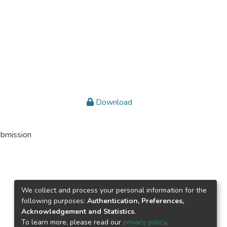
Download
ubmission
We collect and process your personal information for the
following purposes:
Authentication, Preferences,
Acknowledgement and Statistics
.
To learn more, please read our
privacy policy
.