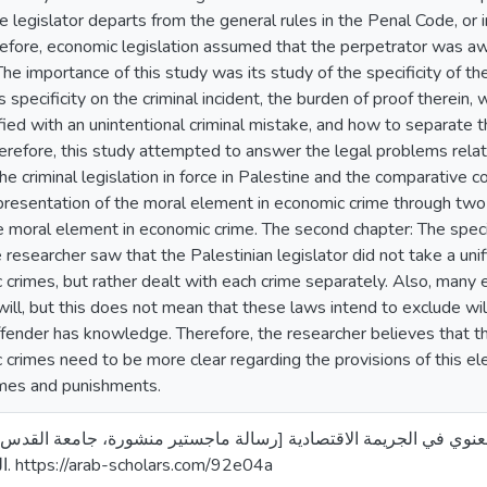
 legislator departs from the general rules in the Penal Code, or 
efore, economic legislation assumed that the perpetrator was awa
he importance of this study was its study of the specificity of t
specificity on the criminal incident, the burden of proof therein, 
sfied with an unintentional criminal mistake, and how to separate 
erefore, this study attempted to answer the legal problems relat
he criminal legislation in force in Palestine and the comparative c
l presentation of the moral element in economic crime through tw
e moral element in economic crime. The second chapter: The speci
he researcher saw that the Palestinian legislator did not take a uni
 crimes, but rather dealt with each crime separately. Also, man
ll, but this does not mean that these laws intend to exclude will 
fender has knowledge. Therefore, the researcher believes that th
crimes need to be more clear regarding the provisions of this ele
rimes and punishments.
عماد. (2024). الركن المعنوي في الجريمة الاقتصادية [رسالة ماجستير منشورة، جامعة 
الرقمي لجامعة القدس. https://arab-scholars.com/92e04a