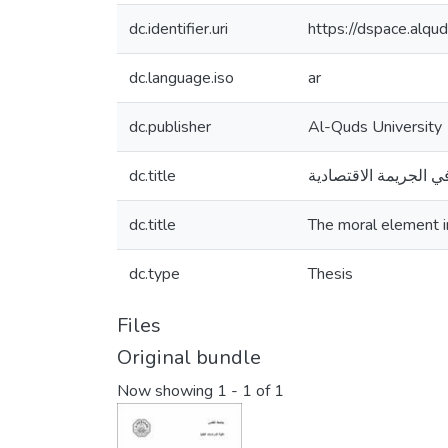
dc.identifier.uri
https://dspace.alq
dc.language.iso
ar
dc.publisher
Al-Quds University
dc.title
ي الجريمة الاقتصادية
dc.title
The moral element i
dc.type
Thesis
Files
Original bundle
Now showing
1 - 1 of 1