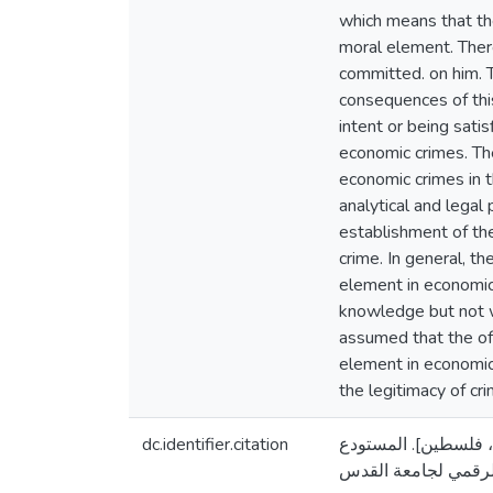
which means that the
moral element. Ther
committed. on him. T
consequences of this 
intent or being sati
economic crimes. Th
economic crimes in t
analytical and lega
establishment of th
crime. In general, t
element in economic
knowledge but not wi
assumed that the of
element in economic 
the legitimacy of c
dc.identifier.citation
القدس، فلسطين]. المستودع