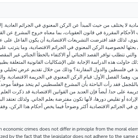
دية لا يختلف من حيث المبدأ عن الركن المعنوي في الجرائم العادية. إلا
لأحكام المقررة في قانون العقوبات، بما معناه خروج المشرع عن القو
نوي، لذلك فقد افترضت التشريعات الاقتصادية أن يكون الفاعل على عل
ي بحثها لخصوصية الركن المعنوي في الجرائم الاقتصادية، وما يترتب ع
والتي تتطلب توافر القصد الجنائي أو الاكتفاء بالخطأ الجنائي غير المق
ذلك حاولت هذه الدراسة الإجابة على الإشكاليات القانونية المتعلقة بطب
نافذ في فلسطين والدول المقارنة؟ وذلك من خلال تقديم عرض تحليلي وق
، وهما: الفصل الأول: قيام الركن المعنوي في الجريمة الاقتصادية. و
المُجمل فقد رأت الباحثة بأن المشرع الفلسطيني لم يتخذ موقفاً موحدا
ريمة على حدا. أيضاً فإن العديد من القوانين الاقتصادية قد ذكرت العلم 
الإرادة أو تقليص دورها، لأنها تكون مفترضة بعلم الجاني. ولذلك تعتقد ا
ي في الجرائم الاقتصادية أكثر وضوحاً فيما يخص أحكام هذا الركن، وفقاً
 economic crimes does not differ in principle from the moral ele
ized by the fact that the legislator does not adhere to the same 