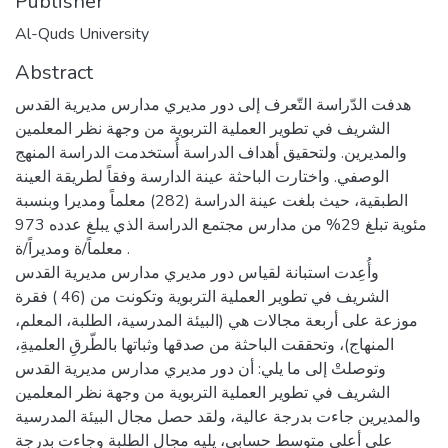
Publisher
Al-Quds University
Abstract
هدفت الدّراسة التّعرف إلى دور مديري مدارس مديرية القدس
الشريف في تطوير العملية التربوية من وجهة نظر المعلمين
والمديرين. ولتحقيق أهداف الدراسة أُستخدمت الدراسة المنهج
الوصفي. واختارت الباحثة عينة الدارسة وفقاً لطريقة العينة
الطبقية، حيث بلغت عينة الدراسة (282) معلماً ومديرا وبنسبة
مئوية تبلغ 29% من مدارس مجتمع الدراسة الذي يبلغ عدده 973
معلماً/ة ومديراً/ة .
وأُعِدت استبانة لقياس دور مديري مدارس مديرية القدس
الشريف في تطوير العملية التربوية وتكونت من (46 ) فقرة
موزعة على أربعة مجالات هي (البيئة المدرسية، الطلبة، المعلم،
المنهاج)، وتحققت الباحثة من صدقها وثباتها بالطّرقِ العلميةِ،
وتوصلتْ إلى ما يلي: أن دور مديري مدارس مديرية القدس
الشريف في تطوير العملية التربوية من وجهة نظر المعلمين
والمديرين جاءت بدرجة عالية، ولقد حصل مجال البيئة المدرسية
على أعلى متوسط حسابي، يليه مجال الطلبة وجاءت بدرجة