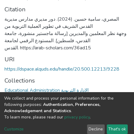
Citation
المصري، سامية حسين. (2024). دور مديري مدارس مديرية
القدس الشريف في تطوير العملية التربوية من
وجهة نظر المعلمين والمديرين [رسالة ماجستير منشورة، جامعة
القدس، فلسطين]. المستودع الرقمي لجامعة
القدس. https://arab-scholars.com/36ad15
URI
https://dspace.alquds.edu/handle/20.500.12213/9228
Collections
Educational Administration الادارة التربوية
We collect and process your personal information for the
Full item page
following purposes:
Authentication, Preferences,
Acknowledgement and Statistics
.
To learn more, please read our
privacy policy
.
Al-Quds University
copyright © 2002-2026
SKITCE
Cookie
Privacy
End User
Send
Customize
Decline
That's ok