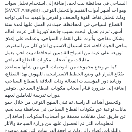
السياحي في محافظة بيت لحم، إضافة إلى استخدام تحليل سوات
(SWOT Analysis) وهو أحد أشهر أدوات التقييم والتحليل النوعي،
وذلك لتحليل نقاط القوة والضعف والفرص والتهديدات التي تواجه
القطاع السياحي في المحافظة، حيث تم العمل عليها لمدة ستة
أشهر، ثم تم تعديل البحث بسبب جائحة كورونا التي غزت العالم
بشكل مفاجئ، وأثرت على القطاع السياحي، وعملت على إغلاق
مناحي الحياة كافة، فتمّ استبدال الاستبيان الذي كان من المفترض
توزيعه على عينة من السياح القادمين لمحافظة بيت لحم، بعمل
مقابلات مع أصحاب مكونات القطاع السياحي.
كما تم وضع مجموعة من التوصيات، التي من شأنها مساعدة
صُنّاع القرار في وضع الخطط الاستراتيجية، للنهوض بهذا القطاع،
وزيادة دور المؤسسات الفعالة وذات العلاقة بالقطاع السياحي،
إضافة إلى ضرورة قيام أصحاب مكونات القطاع السياحي، بتوفير
دورات تدريبية للعاملين لديهم.
ولتحقيق أهداف الدراسة، تم تبني المنهج النوعي من خلال جمع
بيانات نوعية عن مكونات القطاع السياحي في محافظة بيت لحم،
عن طريق عمل مقابلات معمقة مع أصحاب المكونات، إضافة إلى
المعلومات التي تم الحصول عليها من وزارة السياحة والآثار
والبلديات، يُضاف إلى ذلك مراجعة الدراسات التي تفيد موضوع