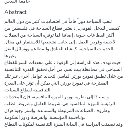
جامعة القدس
Abstract
تلعب السياحة دوراً هاماً في اقتصاديات كثير من دول العالم
كمصدر للدخل القومي، إذ يعتبر قطاع السياحة في فلسطين من
أكثر القطاعات حيوية، إضافةً لما توفره السياحة من العملات
الأجنبية وفرص العمل، إلى جانب تشجيعها للاستثمار في مجال
الخدمات السياحية، كإنشاء الفنادق والمطاعم ووسائل النقل
وغيرها.
حيث تهدف هذه الدراسة إلى الوقوف على محددات النمو للقطاع
السياحي في محافظة بيت لحم، من أجل تحقيق القدرة التنافسية
من خلال تطبيق نموذج بورتر الماسي لتحديد عوامل أخرى غير تلك
المقترحة في نموذج بورتر، التي يمكن أن تؤثر على القدرة
التنافسية لقطاع السياحة.
واستنادًا إلى نظرية بورتر للميزة التنافسية، فإن المحددات
الرئيسة للميزة التنافسية هي: شروط العامل وشروط الطلب
وظروف الصناعات المرتبطة والمساندة، وإﺳﺗراﺗﯾﺟﯾﺔ ﻫﯾﻛل
وﺗﻧﺎﻓﺳﯾﺔ اﻟﻣؤﺳﺳﺔ، والفرصة ودور الحكومة.
وقد تضمنت الدراسة في البداية الميزة التنافسية لمكونات القطاع