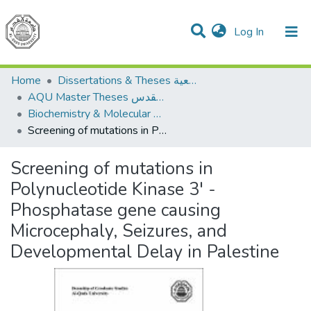
(current)
Log In
Communities & Collections
All of DSpace
Home
Dissertations & Theses الرسائل الجامعية
AQU Master Theses الرسائل الجامعية الخاصة بجامعة القدس
Biochemistry & Molecular Biology الكيمياء الحيوية والأحياء الجزيئية
Screening of mutations in Polynucleotide Kinase 3' - Phosphatase gene causing Microcephaly, Seizures, and Developmental Delay in Palestine
Screening of mutations in
Polynucleotide Kinase 3' -
Phosphatase gene causing
Microcephaly, Seizures, and
Developmental Delay in Palestine