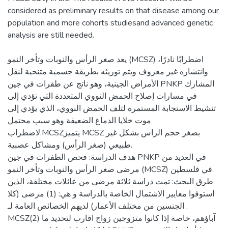
considered as preliminary results on that disease among our
population and more cohorts studiesand advanced genetic
يعد صغر الرأس والنوبات وتأخر النمو (MCSZ) اضطرابًا نادرًا،
وانتشاره غير معروف ويتم توريثه بطريقة جسمية متنحية لنقل
الأمراض الجينية، وهو ناتج عن طفرات في جين PNKP المشارك
في مسارات إصلاح الحمض النووي المتعددة التي تؤدي إلى
تنشيط الاستجابة المستمرة لتلف الحمض النووي، الذي يؤدي إلى
موت خلايا الدماغ الضعيفة وهو سبب محتمل
لاضطراب.MCSZيتميز MCSZ بصغر حجم الراس بشكل غير
طبيعي (صغر الرأس) ومشاكل عصبية.
هدف الدراسة: فحص الطفرات في جين PNKP في العديد من
مرضى صغر الرأس والنوبات وتأخر النمو (MCSZ) في فلسطين.
طرق البحث: تمت دراسة ثلاثة مرضى من عائلات مختلفة، الذين
استوفوا معايير الاشتمال الخاصة بالدراسة و هي: (1) مرضى (كلا
الجنسين من مختلف الأعمار) لديهم الخصائص العامة لـ .
MCSZ(2) آباؤهم، خاصة إذا كانوا متزوجين زواج اقارب لتحديد ما