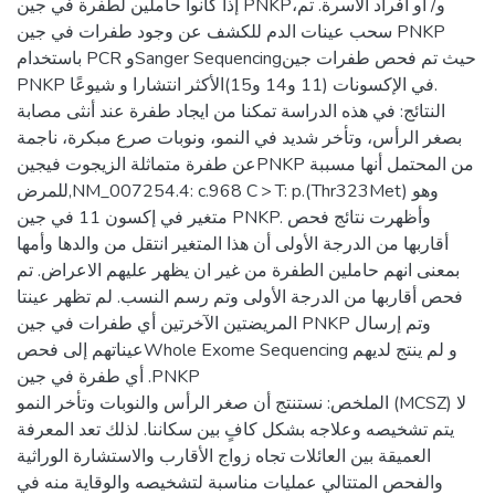
إذا كانوا حاملين لطفرة في جين PNKP،و/ أو افراد الاسرة. تم
سحب عينات الدم للكشف عن وجود طفرات في جين PNKP
باستخدام PCR وSanger Sequencingحيث تم فحص طفرات جين
PNKP في الإكسونات (11 و14 و15)الأكثر انتشارا و شيوعًا.
النتائج: في هذه الدراسة تمكنا من ايجاد طفرة عند أنثى مصابة
بصغر الرأس، وتأخر شديد في النمو، ونوبات صرع مبكرة، ناجمة
عن طفرة متماثلة الزيجوت فيجينPNKP من المحتمل أنها مسببة
للمرض,NM_007254.4: c.968 C > T: p.(Thr323Met) وهو
متغير في إكسون 11 في جين PNKP. وأظهرت نتائج فحص
أقاربها من الدرجة الأولى أن هذا المتغير انتقل من والدها وأمها
بمعنى انهم حاملين الطفرة من غير ان يظهر عليهم الاعراض. تم
فحص أقاربها من الدرجة الأولى وتم رسم النسب. لم تظهر عينتا
المريضتين الآخرتين أي طفرات في جين PNKP وتم إرسال
عيناتهم إلى فحصWhole Exome Sequencing و لم ينتج لديهم
أي طفرة في جين .PNKP
الملخص: نستنتج أن صغر الرأس والنوبات وتأخر النمو (MCSZ) لا
يتم تشخيصه وعلاجه بشكل كافٍ بين سكاننا. لذلك تعد المعرفة
العميقة بين العائلات تجاه زواج الأقارب والاستشارة الوراثية
والفحص المتتالي عمليات مناسبة لتشخيصه والوقاية منه في