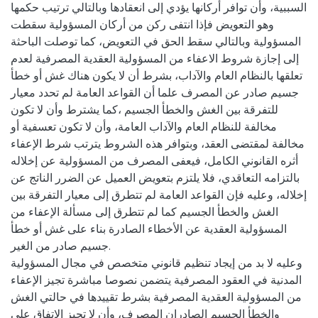
السببية، وأن توافر أركانها يؤدي إلى انعقادها وبالتالي ترتيب حكمها
وهو التعويض فإذا انتفى ركن من أركان المسؤولية سقطت
المسؤولية وبالتالي سقط الحق في التعويض، كما توصلت الباحثة
إلى إجازة شروط الاعفاء من المسؤولية العقدية المصرفية لعدم
تعلقها بالنظام العام والآداب، بشرط أن لا يكون هناك غش أو خطأ
جسيم صادر عن المصرف علما أن القواعد العامة لم تحدد معيار
للتفرقة بين الغش والخطأ الجسيم ،كما يشترط وأن لا تكون
مخالفة للنظام العام والآداب العامة، وأن لا تكون تعسفية أو
مخالفة لمقتضى العقد، وبتوافر هذه الشروط يترتب شرط الإعفاء
أثره القانوني الكامل، فيعفى المصرف من المسؤولية عن إخلاله
بالتزامه التعاقدي، فلا يلتزم بتعويض العميل عن الضرر الناتج عن
إخلاله، وعليه فإن القواعد العامة لم تتطرق إلى معيار التفرقة بين
الغش والخطأ الجسيم كما لم تتطرق إلى مسألة الإعفاء من
المسؤولية العقدية عن الأخطاء الصادرة بناء على غش أو خطأ
جسيم صادر من الغير.
وعليه لا بد من إيجاد تنظيم قانوني متخصص في مجال المسؤولية
المدنية في العقود المصرفية يتضمن نصوصا مباشرة تجيز الإعفاء
من المسؤولية العقدية المصرفية بشرط تقييدها في حالتي الغش
والخطأ الجسيم الصادران المصرف، وأن لا تجيز الاتفاق على