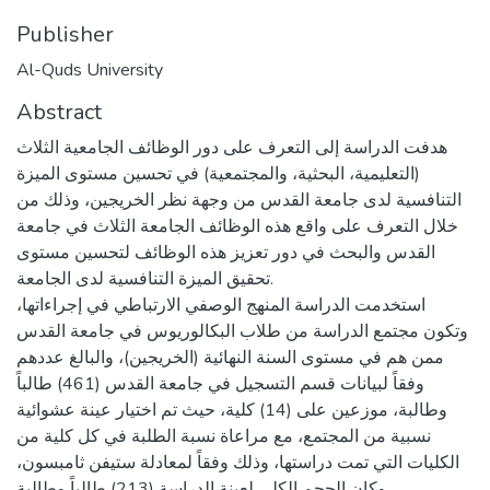
Publisher
Al-Quds University
Abstract
هدفت الدراسة إلى التعرف على دور الوظائف الجامعية الثلاث
(التعليمية، البحثية، والمجتمعية) في تحسين مستوى الميزة
التنافسية لدى جامعة القدس من وجهة نظر الخريجين، وذلك من
خلال التعرف على واقع هذه الوظائف الجامعة الثلاث في جامعة
القدس والبحث في دور تعزيز هذه الوظائف لتحسين مستوى
تحقيق الميزة التنافسية لدى الجامعة.
استخدمت الدراسة المنهج الوصفي الارتباطي في إجراءاتها،
وتكون مجتمع الدراسة من طلاب البكالوريوس في جامعة القدس
ممن هم في مستوى السنة النهائية (الخريجين)، والبالغ عددهم
وفقاً لبيانات قسم التسجيل في جامعة القدس (461) طالباً
وطالبة، موزعين على (14) كلية، حيث تم اختيار عينة عشوائية
نسبية من المجتمع، مع مراعاة نسبة الطلبة في كل كلية من
الكليات التي تمت دراستها، وذلك وفقاً لمعادلة ستيفن ثامبسون،
وكان الحجم الكلي لعينة الدراسة (213) طالباً وطالبة.