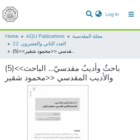
(current)
Log In
Communities & Collections
All of DSpace
مجلة المقدسية
AQU Publications
Home
22. العدد الثاني والعشرون
(5)<<باحثٌ وأديبٌ مقدسيّ… الباحث والأديب المقدسي <<محمود شقير
(5)<<باحثٌ وأديبٌ مقدسيّ… الباحث
والأديب المقدسي <<محمود شقير