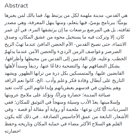
Abstract
هي القدس، مدينة ملهمة لكل من يرتبط بها، فما بالك لمن يعبرها
يوميًّا؛ ببرنامج يوميّ، فيها يتعلم، ومنها ينهل المعرفة، وهي مصدر
ثقافته، بل هي المرضع برضعات ما إن يرتشفها المرء، في أي عمر
كان، إلا وتركت فيه ما يستحيل محوه من عشق المكان، وصدق
الانتماء، حتى تصبح القدس- الأم الحضن الدافئ عندما تهبّ الريح
الصرصر وعواصف الزمن الرديء والحضن الآمن عندما يدلهمّ
الخطب. وعليه، فإن القادمين إلى القدس من محيطها وأطرافها،
يشكل التصاقهم بها، والتضحية دفاعًا عنها، رديفاً وسنداً لأهلها
القابضين عليها، والمتمسكين بكل ذرة من ترابها الطهور. ويشهد
التاريخ على أبطال وقادة فكر وعلم وأدب…الخ، كانوا نعم الرافد
وهم يتجلون في قدسهم بعبقرياتهم وإبداعاتهم التي كانت تعيد
صياغة المدينة؛ حضارة وتراثًا، وتؤكد على ملامح عروبتها
وإسلاميتها. يعدّ الأدب وسيلة ومنهجاً في التوثيق للمكان؛ ففي
السرديات، أيًّا كان نوعها- ملحمة أو رواية أو مقالة أو قصة - وفي
الأشعار، النابعة من عمق الأحاسيس الصادقة… في ذلك كله يكون
القلم هو السلاح الأكثر مضاء في حماية المكان وتاريخه وحفظ
حضارته!