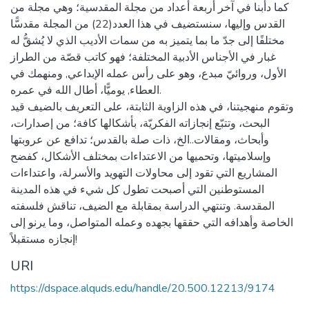
كما دأبنا في آخر أربعة أعداد من مجلة المقدسية؛ وهي مجلة من
القدس وإليها، سنستضيف في هذا العدد(22) من المجلة مقدسًّا
مختلفًا إلى جدّ ما بما يتميز به من سمات الأديب الذي لا يُشقُّ له
غبار في الأجناس الأدبية المختلفة؛ فهو كاتب قصّة من الطراز
الأول، وروائيّ مبدع، وهو على رأس عمله الإبداعي, ومنهمك في
العطاء, يوميًّا، أطال الله في عمره.
وتقوم منهجيتنا، في هذه الزاوية الثابتة، على التعريف بالضيف قيد
البحث، وتتبّع إنجازاته الفكريّة، بأشكالها كافة؛ من إصدارات،
وأبحاث، ومقالات..الخ، ذات صلة بالقدس؛ تدافع عن عروبتها
وإسلاميتها، وتحميها من الاعتداءات بمختلف الأشكال، كفضح
المشاريع التي تقود إلى محاولات التهويد والأسرلة، واعتداءات
المستوطنين التي أصبحت تطول كل شيء في هذه المدينة
المقدسة. وتنتهي الدراسة بمقابلة مع الضيف، تناقش فلسفته
الخاصة وأهدافه التي حققها بجهده وعمله المتواصل، وما يرنو إلى
إنجازه مستقبلاً!
URI
https://dspace.alquds.edu/handle/20.500.12213/9174