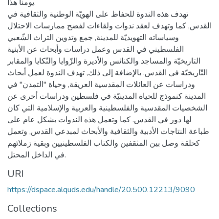
يومنا هذا.
تهدف هذه الندوة للحفاظ على الهويّة الوطنية والثقافية في
القدس, كما وتهدف لعقد ندوات ولقاءات لفضح ممارسات الاحتلال
وسياساته التهويديّة للمدينة, جمع وتدوين التراث الشّعبي
الفلسطيني في القدس وعمل دراسات وأبحاث عن الأبنية
التاريخيّة والمساجد والكنائس والأديرة والزّوايا والتّكايا والمقابر
التّاريخيّة في القدس. بالإضافة إلى ذلك, تهدف الندوة لعمل أبحاث
ودراسات عن العائلات المقدسية العريقة, وحياة "التمدن" في
المدينة كنموذج للحياة المدينيّة في فلسطين ودراسات أخرى عن
الشخصيات المقدسية والفلسطينية والعربية والإسلامية التي كان
لها دور في القدس. كما وتعمل هذه الندوات بشكل عام على
طباعة النتاجات الأدبية والثقافية والأبحاث لمبدعي القدس, وتعمل
كحلقة وصل بين المثقفين والكتاب الفلسطينيين وبقية زملائهم
في الداخل المحتل.
URI
https://dspace.alquds.edu/handle/20.500.12213/9090
Collections