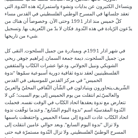
ويتساءل الكثيرون عن بدايات ونشوء واستمراريّة هذه النّدوة, التي
تعقد جلساتها في المسرح الوطني الفلسطيني في القدس مساء
كلّ خميس منذ اذار 1991 وحتى الآن. وخصوصاً أن هناك من
يدّعون الرّيادة في هذه النّدوة, فكان لا بدّ من التّعريف بها, وتسجيل
شيء من تاريخها.
في شهر اذار 1991م, وبمبادرة من جميل السلحوت, التقى كل
من: جميل السلحوت, ديمة جمعة السمان, إبراهيم جوهر, ربحي
الشويكي ونبيل الجولاني, ودعوا عشرات الكتّاب والمثقفين
الفلسطينيين لعقد ندوة ثقافية دورية أسبوعية سمّوها "ندوة
الخميس" في مركز القدس للموسيقى في القدس
الشّريف,يتحاورون ويتبادلون في الشّأن الثّقافي المحليّ والعربيّ
والعالميّ,ثم انتقلت من يوم الخميس إلى يوم السبت؛ كي لا
تتعارض مع ندوة يعقدها اتحاد الكتّاب في الوقت نفسه, فحملت
النّدوة المقدسيّة اسم "ندوة اليوم السّابع", وعندما توقّفت ندوة
اتحاد الكتّاب عادت الندوة إلى مساء الخميس, واحتفظت باسمها
ولا تزال "ندوة اليوم السابع", وبعد حوالي عامين انتقلت إلى
المسرح الوطنيّ الفلسطيني, ولا تزال النّدوة مستمرّة فيه حتى