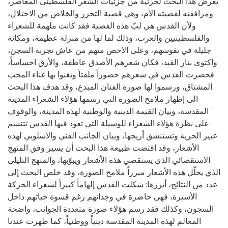
يعرض هذا البحث لجزئية من جزئيات الشعر الفلسطيني المعاصر،
ومرافقته لقضيته الأم، وهي قضية التحرر والخلاص من الاحتلال،
ولأن القدس هي لبّ هذه القضية فقد كانت ملهمة للشعراء
والفلسطينيين والعرب، وذلك لما لها من منزلة عظيمة، ومكانة
جليلة في نفوسهم، وعلى الاخص منهم من عاش تجربة السجن،
واكتوى بنار القيد، فكان شعرهم الأصدق عاطفة، والأرق احساساً،
فحضرت القدس في شعرهم حضوراً ملفتاً وتغنوا بها غناء المحب
المشتاق، ورسموا لها صورة الفنان المبدع، وقد هدف هذا البحث
الى إظهار ملامح الصورة التي رسمها هؤلاء الشعراء المدينة
المقدسة، وبيان القيمة الدينية والوطنية لهذه المدينة، والوقوف
على نظرة هؤلاء الشعراء للوسيلة التي تعود فيها القدس تتنسم
عبير الحرية وتستنشق أريجها، وبيان الجانب الفني والأسلوبي لهذه
الأشعار، وقد اقتضت طبيعة هذا البحث أن يسير وفق المنهج
الاستقصائي الذي يستقصي هذه الأشعار ويبوّبها، والمنهج التليلي
الذي يحلّل هذه الأشعار مبرزاً ملامح الصورة، وقد خلص البحث إلى
عدد من النتائج، أبرزها: شكلت القدس إلهاماً كبيراً لشعراء الحركة
الأسيرة، فهي حاضرة في وجدانهم رغم قسوة حياتهم داخل
السجون، وكذلك فقد رسم هؤلاء صورة متعددة الجوانب، واضحة
المعالم لهذه المدينة المقدسة دينياً ووطنياً، كما ظهرت عندنا