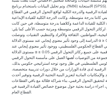
(284) م مكتملة البيانات وصالحة للتحليل الاحصائي حيث بلغت نسبة
الاستجابة (86%)، وتم تحليل البيانات باستخدام برنامج (SPSS).وأظهرت النتائج أن
القيادة الرقمية والدرجة الكلية لواقع التحول الرقمي في القطاع
 كانتا بدرجة متوسطة، وكانت الدرجة الكلية للقيادة الإبداعية
الكلية للقيادة الداعمة وكلاهما بدرجة متوسطة، في حين كانت
ية لركائز التحول الرقمي متوسطة ومرتبة حسب الأعلى كما يلي
تيجية، المواطنين، الثقافة والأفراد والتنظيم، التقنيات. وتوصلت
الدراسة إلى وجود تأثير معنوي إيجابي عند مستوى الدلالة α ≥ 0.05 للقيادة الرقمية
 القطاع الحكومي الفلسطيني، ووجود تأثير معنوي إيجابي عند
مستوى الدلالة α ≥ 0.05 لأبعاد القيادة الرقمية على جميع ركائز التحول الرقمي.
موعة من التوصيات أهمها العمل على مأسسة التحول الرقمي
حكومي الفلسطيني في ظل وجود توجه استراتيجي حكومي بذلك
ة الرقمية لدى قادة الوزارات من خلال دورات تدريبية متخصصة
والإمكانيات المادية لتعزيز البنية التحتية الرقمية وتوفير أحدث
مة لتحقيق التحول الرقمي، بناء شراكة فعّالة مع باقي القطاعات
 اجراء دراسة بحثية حول موضوع خصائص القيادة الرقمية في
القطاع العام.