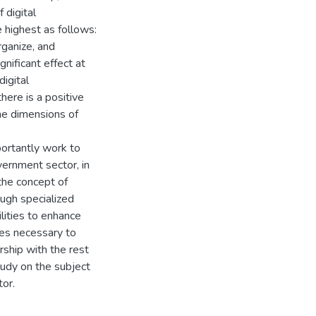
 digital
 highest as follows:
rganize, and
gnificant effect at
digital
here is a positive
the dimensions of
ortantly work to
overnment sector, in
 the concept of
ough specialized
ilities to enhance
ies necessary to
rship with the rest
tudy on the subject
tor.