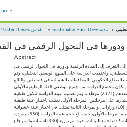
Space
Sustainable Rural Development التنمية الريفية المستدامة
AQU Master Theses الرسائل الجامعية الخاصة بجامعة القدس
ة ودورها في التحول الرقمي في ال
Abstract
لى التعرف إلى القيادة الرقمية ودورها في التحول الرقمي في
لسطيني، واعتمدت الدراسة على المنهج الوصفي التحليلي، وتم
ات القطاع الحكومي بالمحافظات الشمالية في فلسطين والبالغ
) وزارة، وتكوّن مجتمع الدراسة من جميع موظفي الفئة الوظيفية الأولى
والعليا والبالغ عددهم (2321) موظف، وتم تصميم عينة الدراسة لتكون طبقية
يارها على مرحلتين: المرحلة الأولى تمثلت باختيار عينة طبقية
عشوائية تكوّنت من (10) وزارات، والمرحلة الثانية تمثلت في اختيار عينة عشوائية
بسيطة من موظفي عينة المرحلة الأولى، حيث بلغ حجم عينة الدراسة (330) مفردة،
وتم استخدام الاستبانة كأداة لجمع البيانات، حيث تم توزيع (330) استبانة واسترجاع