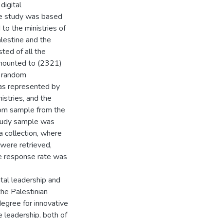
digital
he study was based
to the ministries of
lestine and the
ted of all the
amounted to (2321)
d random
was represented by
istries, and the
dom sample from the
study sample was
a collection, where
were retrieved,
the response rate was
ital leadership and
the Palestinian
egree for innovative
e leadership, both of