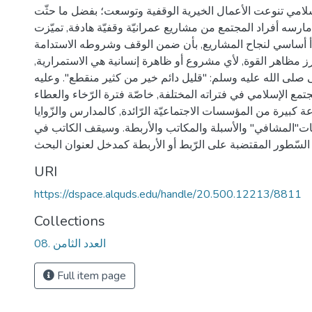
لامي تنوعت الأعمال الخيرية الوقفية وتوسعت؛ بفضل ما حثّت
مارسه أفراد المجتمع من مشاريع عمرانيّة وقفيّة هادفة, تميّزت
أ أساسي لنجاح المشاريع, بأن ضمن الوقف وشروطه الاستدامة
أبرز مظاهر القوة, لأي مشروع أو ظاهرة إنسانية هي الاستمرارية,
 صلى الله عليه وسلم: "قليل دائم خير من كثير منقطع". وعليه
تمع الإسلامي في فتراته المختلفة, خاصّة فترة الرّخاء والعطاء
 كبيرة من المؤسسات الاجتماعيّة الرّائدة, كالمدارس والزّوايا
نات"المشافي" والأسبلة والمكاتب والأربطة. وسيقف الكاتب في
URI
https://dspace.alquds.edu/handle/20.500.12213/8811
Collections
08. العدد الثامن
Full item page