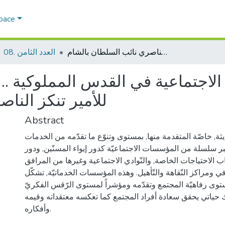
Space
من مؤسسات الرعاية الاجتماعية في القدس المملوكية .. رباط النساء في القدس .. للأمير تنكز الناصري نائب السلطان بالشام
08. العدد الثامن
اجتماعية في القدس المملوكية .. 
للأمير تنكز النا
Abstract
يثة, خاصّة المتقدمة منها, بمستوى وتنوّع ما تقدّمه من الخدمات
عبر سلسلة من المؤسسات الاجتماعيّة كدور إيواء المسنّين, ودور
اب الاحتياجات الخاصة, والنّوادي الاجتماعية وغيرها من المرافق
 ومراكز النّقاهة والتّأهيل. وهذه المؤسسات الخدماتيّة, تشكّل
ستوى رفاهيّة المجتمع وتقدّمه ومؤشراً لمستوى الرّقس الفكريّ
حياتي يحقق سعادة أفراد المجتمع كما تعكسه معتقداته وقيمه
وأفكاره.