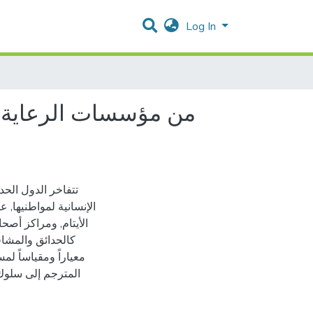
Log In
من مؤسسات الرعاية ال
تتفاخر الدول الحد
الإنسانية لمواطنيها, 
الأيتام, ومراكز أصح
كالحدائق والمشافي
معياراً ومقياساً لم
المترجم إلى سلوك 