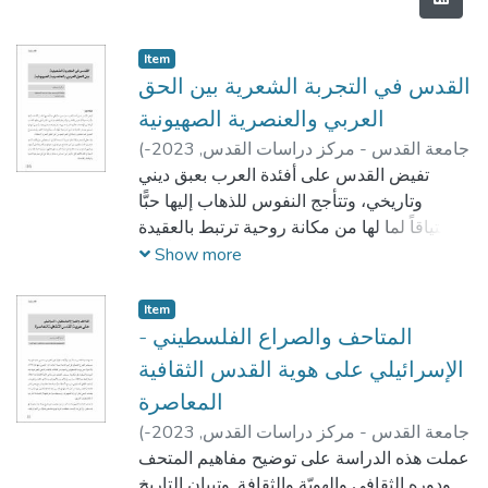
Item
القدس في التجربة الشعرية بين الحق
العربي والعنصرية الصهيونية
جامعة القدس - مركز دراسات القدس,
2023-
(
هدى درويش
)
01
تفيض القدس على أفئدة العرب بعبق ديني
وتاريخي، وتتأجج النفوس للذهاب إليها حبًّا
واشتياقاً لما لها من مكانة روحية ترتبط بالعقيدة
والدين، الأمر الذي جعلها تكتسب أنواعاً من
Show more
الإبداعات الأدبية العربية ما بين شعرية وقصصية
وروائية، وأخرى جهادية تسمى بشعر المقاومة،
Item
والذي لعب دوراً مهمًّا واساسيًّا في تعبئة
المتاحف والصراع الفلسطيني -
النفوس وبعض روح التحدي ضد المحتلين،
الإسرائيلي على هوية القدس الثقافية
إضافة إلى تحفيز الهمم من أجل تحقيق النصر
المعاصرة
والاستقلال. وقد حظي الشعر بمكانة وقوة
جامعة القدس - مركز دراسات القدس,
2023-
(
تعبيرية شديدة الأثر في استنهاض روح المقاومة
نسب أديب حسين
)
01
عملت هذه الدراسة على توضيح مفاهيم المتحف
لدى المحاربين الفلسطينيين من أجل الدفاع عن
ودوره الثقافي والهويّة والثقافة, وتبيان التاريخ