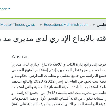
Space
Educational Administration الادارة التربوية
AQU Master Theses الرسائل الجامعية الخاصة بجامعة القدس
اقته بالابداع الإداري لدى مديري 
Abstract
رف إلى واقع إدارة الذات و علاقته بالابداع الإداري لدى مديري
 لحم من وجهة نظر المعلمين، إذ تم إستخدام المنهج الوصفي
جتمع الدراسة من جميع معلمي و معلمات المدارس الحكومية و
الخاصة في محافظة بيت لحم، في العام الدراسي 2022/ 2023 والبالغ عددهم
(2930) مة. استخدمت الباحثة العينة العشوائية الطبقية والتي اشتملت
على (382) معلم و معلمة من مديرية بيت لحم بنسبة (13%) من مجتمع الدراسة ، و
استبانة تتكون من ثلاثة أقسام: القسم الأول و يمثل المعلومات
الديمغرافية لأفراد عينة الدراسة، القسم الثاني: و تضمن بصورته النهائية على (44)