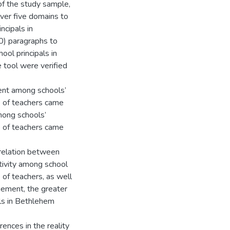
of the study sample,
ver five domains to
cipals in
0) paragraphs to
ool principals in
e tool were verified
ent among schools’
e of teachers came
mong schools’
e of teachers came
rrelation between
tivity among school
of teachers, as well
agement, the greater
als in Bethlehem
erences in the reality