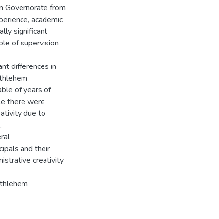
em Governorate from
xperience, academic
ally significant
ble of supervision
ant differences in
Bethlehem
ble of years of
ile there were
eativity due to
.
eral
ipals and their
strative creativity
ethlehem