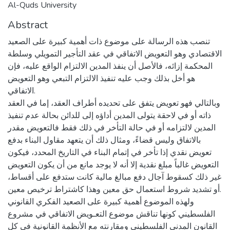
Al-Quds University
Abstract
تنصب هذه الرسالة على موضوع ذات أهمية كبيرة على الصعيد
الاقتصادي وهو التعويض الاتفاقي في عقد التأجير التمويلي وسلطة
المحكمة إزائه، فالأصل أن ينفذ المدين الالتزام الواقع عليه، فإن
هو أخل بذلك وجب عليه تنفيذ الالتزام التبعي وهو التعويض
الاتفاقي.
وبالتالي فهو تعويض يتفق على تحديده أطراف العقد، إما في العقد
ذاته أو في لاحقة يتولى المدين أداؤه إلى للدائن بحالة عدم تنفيذ
المدين لالتزامه أو في حالة التأخر في ذلك فقط فالتعويض مقدر
بالاتفاق وليس قضاءً، ومثال ذلك أن يتعهد مقاول البناء بدفع
تعويض نقدي إذا تأخر في إتمام البناء في التاريخ المحدد، فيكون
التعويض غالباً مبلغ نقدية إلا أنه لا يوجد مانع من أن يكون التعويض
غير ذلك كسقوط آجال دفع مبالغ مالية كانت ستدفع على أقساط،
أو تشديد شروط استعمال حق معين وهذا كاشتراط ترخيص معين.
ولهذه الموضوع أهمية كبيرة على الصعيد الفكري القانوني
الفلسطيني كونها تناقش موضوع التعـويض الاتفاقي في مشروع
القانون المدني الفلسطيني ومقارنته مع الأنظمة القانونية في كل