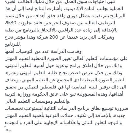
تلبي احتياجات سوق العمل، من خلال تمليك الطالب الخبرة
العملية بجانب المادة الاكاديمية، وأشارت النتائج ايضا إلى أن هذا
البرنامج يتم تقيمه بشكل دوري ولقد حقق أهدافه من خلال نسبة
التوظيف العالية بين صفوف الخريجين فلقد تجاوزت 80%،
بالإضافة إلى زيادة عدد الراغبين بالالتحاق بالبرنامج من طلبة
وشركات التي يزيد عددها عن 200 شركة وهذا مؤشر نجاح
للبرنامج.
وقدمت الدراسة عدد من التوصيات أهمها:
على مؤسسات التعليم العالي تغيير الصورة النمطية لتعليم المهني
وذلك من خلال إطلاق برامج توعوية حول أهمية التعليم المهني،
وذلك من خلال عرض قصص نجاح طلبة التعليم المهني ونشرها
لتغيير الصورة النمطية لدى المجتمع عن التعليم المهني، ويضاف
الى ذلك توفير البنية المناسبة لها في فلسطين لتتمكن من تحقيق
أهدافها، وهذه المسؤولية تقع على عاتق الحكومة ووزارة التربية
والتعليم ومؤسسات التعليم العالي.
ضرورة توسيع نطاق برنامج الدراسات الثنائية ليستوعب تخصصات
جديدة، بالإضافة إلى تكثيف حملات التوعية بأهمية التعليم المهني
والتوجه لتعليم الثنائي وانعكاساته الإيجابية على الفرد والمجتمع
معاً.