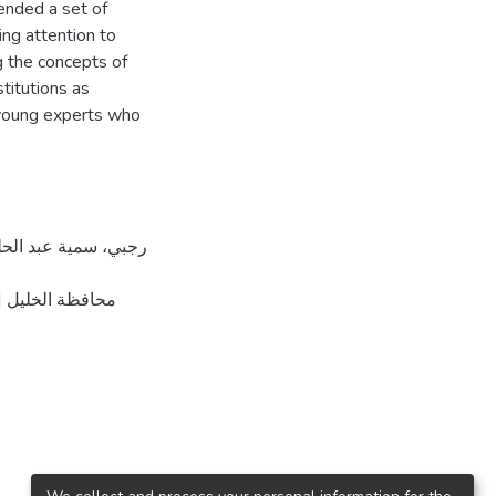
ended a set of
ng attention to
ng the concepts of
stitutions as
y young experts who
محافظة الخليل 