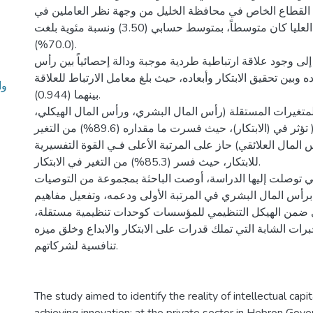
ي القطاع الخاص في محافظة الخليل من وجهة نظر العاملين في
المستويات الإدارية العليا كان متوسطاً، بمتوسط حسابي (3.50) ونسبة مئوية بلغت
(70.0%).
لى وجود علاقة ارتباطية طردية موجبة ودالة إحصائياً بين رأس
ه وبين تحقيق الابتكار وأبعاده، حيث بلغ معامل الارتباط للعلاقة
 -
بينهما (0.944).
المتغيرات المستقلة (رأس المال البشري، ورأس المال الهيكلي
ورأس المال العلائقي( تؤثر في (الابتكار)، حيث فسرت ما مقداره (89.6%) من التغير
س المال العلائقي) حاز على المرتبة الأعلى فـي القوة التفسيرية
للابتكار، حيث فسر (85.3%) من التغير في الابتكار.
لتي توصلت إليها الدراسة، أوصت الباحثة بمجموعة من التوصيات
م برأس المال البشري في المرتبة الأولى ودعمه، وتفعيل مفاهيم
ي ضمن الهيكل التنظيمي للمؤسسات كوحدات تنظيمية مستقلة
رات الشابة التي تملك قدرات على الابتكار والابداع وخلق ميزه
تنافسية لشركاتهم.
The study aimed to identify the reality of intellectual capita