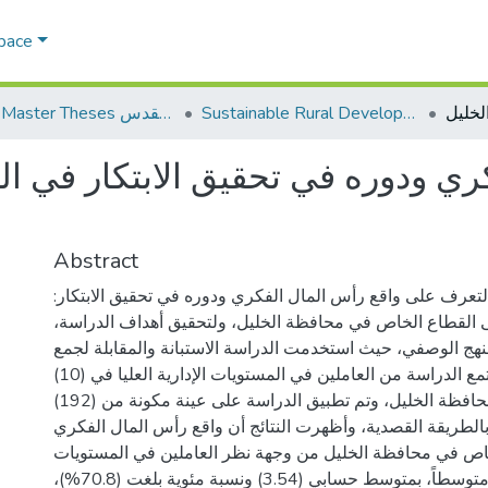
Space
Sustainable Rural Development التنمية الريفية المستدامة
AQU Master Theses الرسائل الجامعية الخاصة بجامعة القدس
كري ودوره في تحقيق الابتكار في 
Abstract
لتعرف على واقع رأس المال الفكري ودوره في تحقيق الابتكار
 القطاع الخاص في محافظة الخليل، ولتحقيق أهداف الدراسة
نهج الوصفي، حيث استخدمت الدراسة الاستبانة والمقابلة لجمع
البيانات، وتكون مجتمع الدراسة من العاملين في المستويات الإدارية العليا في (10)
شركات كبرى في محافظة الخليل، وتم تطبيق الدراسة على عينة مكونة من (192)
بالطريقة القصدية، وأظهرت النتائج أن واقع رأس المال الفكري
اص في محافظة الخليل من وجهة نظر العاملين في المستويات
الإدارية العليا كان متوسطاً، بمتوسط حسابي (3.54) ونسبة مئوية بلغت (70.8%)،