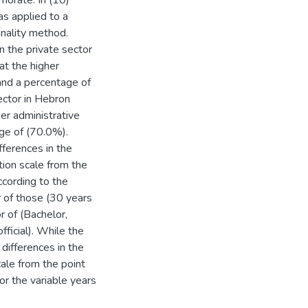
norate. In (10)
s applied to a
nality method.
in the private sector
at the higher
and a percentage of
sector in Hebron
er administrative
ge of (70.0%).
fferences in the
ion scale from the
ccording to the
or of those (30 years
or of (Bachelor,
official). While the
 differences in the
ale from the point
or the variable years