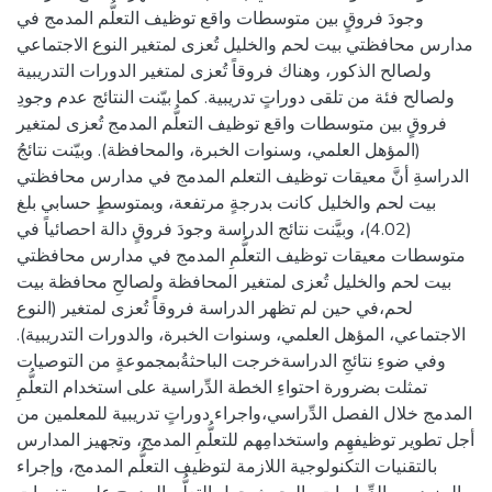
وجودَ فروقٍ بين متوسطات واقع توظيف التعلُّم المدمج في
مدارس محافظتي بيت لحم والخليل تُعزى لمتغير النوع الاجتماعي
ولصالح الذكور، وهناك فروقاً تُعزى لمتغير الدورات التدريبية
ولصالح فئة من تلقى دوراتٍ تدريبية. كما بيّنت النتائج عدم وجودِ
فروقٍ بين متوسطات واقع توظيف التعلُّم المدمج تُعزى لمتغير
(المؤهل العلمي، وسنوات الخبرة، والمحافظة). وبيّنت نتائجُ
الدراسةِ أنَّ معيقات توظيف التعلم المدمج في مدارس محافظتي
بيت لحم والخليل كانت بدرجةٍ مرتفعة، وبمتوسطٍ حسابي بلغ
(4.02)، وبيَّنت نتائج الدراسة وجودَ فروقٍ دالة احصائياً في
متوسطات معيقات توظيف التعلُّمِ المدمج في مدارس محافظتي
بيت لحم والخليل تُعزى لمتغير المحافظة ولصالحِ محافظة بيت
لحم،في حين لم تظهر الدراسة فروقاً تُعزى لمتغير (النوع
الاجتماعي، المؤهل العلمي، وسنوات الخبرة، والدورات التدريبية).
وفي ضوءِ نتائجِ الدراسةخرجت الباحثةُبمجموعةٍ من التوصيات
تمثلت بضرورة احتواءِ الخطة الدِّراسية على استخدام التعلُّمِ
المدمج خلال الفصل الدِّراسي،واجراء دوراتٍ تدريبية للمعلمين من
أجل تطوير توظيفهِم واستخدامِهم للتعلُّمِ المدمج، وتجهيز المدارس
بالتقنيات التكنولوجية اللازمة لتوظيف التعلُّم المدمج، وإجراء