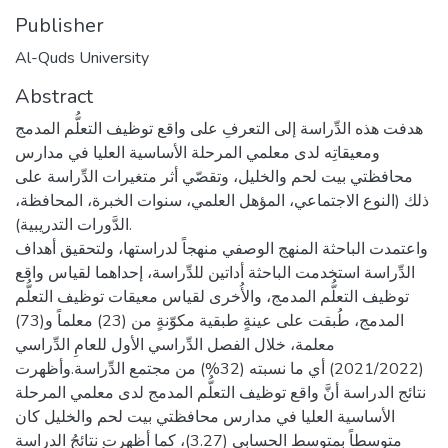
Publisher
Al-Quds University
Abstract
هدفت هذه الدِّراسة إلى التعرفِ على واقع توظيف التعلُّم المدمج
ومعيقاتِه لدى معلمي المرحلة الأساسية العليا في مدارس
محافظتي بيت لحم والخليل، وتقصّي أثر متغيرات الدِّراسة على
ذلك (النوع الاجتماعي، المؤهل العلمي، سنوات الخبرة، المحافظة،
الدَّورات التدريبية).
واعتمدت الباحثة المنهج الوصفي منهجاً لدراستها، ولتحقيق أهداف
الدِّراسة استخدمت الباحثة أداتين للدِّراسة، إحداهما لقياس واقع
توظيف التعلُّم المدمج، والأُخرى لقياس معيقات توظيف التعلُّم
المدمج، طُبقت على عينةٍ طبقية مكوّنةٍ من (23) معلماً و(73)
معلمة، خلال الفصل الدِّراسي الأول للعامِ الدِّراسي
(2021/2022) أي ما نسبته (32%) من مجتمع الدِّراسة.وأظهرت
نتائج الدراسة أنَّ واقع توظيف التعلُّم المدمج لدى معلمي المرحلة
الأساسية العليا في مدارس محافظتي بيت لحم والخليل كان
متوسطاً بمتوسط الحسابي (3.27)، كما أظهرت نتائجُ الدراسة