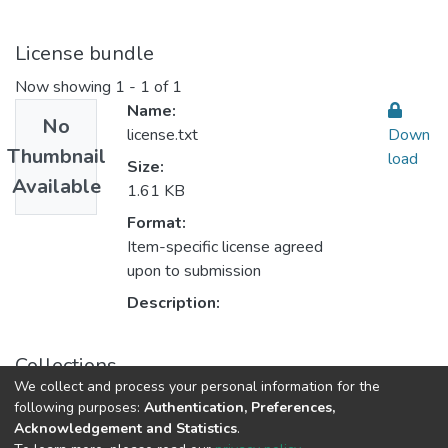
License bundle
Now showing
1 - 1 of 1
Name:
No
license.txt
Down
Thumbnail
load
Size:
Available
1.61 KB
Format:
Item-specific license agreed
upon to submission
Description:
Collections
We collect and process your personal information for the
Teaching Methods أساليب التدريس
following purposes:
Authentication, Preferences,
Acknowledgement and Statistics
.