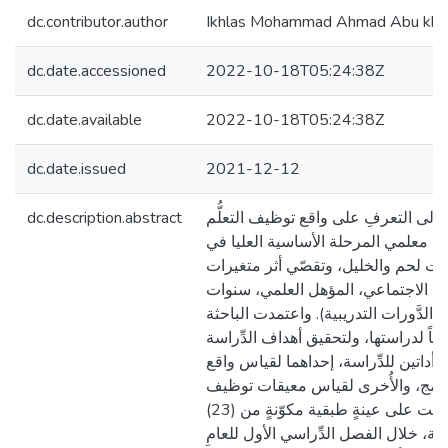
dc.contributor.author
Ikhlas Mohammad Ahmad Abu khai
dc.date.accessioned
2022-10-18T05:24:38Z
dc.date.available
2022-10-18T05:24:38Z
dc.date.issued
2021-12-12
dc.description.abstract
 إلى التعرفِ على واقع توظيف التعلُّم
دى معلمي المرحلة الأساسية العليا في
 لحم والخليل، وتقصّي أثر متغيرات
نوع الاجتماعي، المؤهل العلمي، سنوات
 الدَّورات التدريبية). واعتمدت الباحثة
اً لدراستها، ولتحقيق أهداف الدِّراسة
أداتين للدِّراسة، إحداهما لقياس واقع
لمدمج، والأُخرى لقياس معيقات توظيف
التعلُّم المدمج، طُبقت على عينةٍ طبقية مكوّنةٍ من (23)
 و(73) معلمة، خلال الفصل الدِّراسي الأول للعامِ