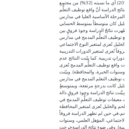
الدِّراسي (2021/2022) أي ما نسبته (32%) من مجتمع
نتائج الدراسة أنَّ واقع توظيف التعلُّم
 المرحلة الأساسية العليا في مدارس
لخليل كان متوسطاً بمتوسط الحسابي
(3.27)، رت نتائجُ الدراسة وجودَ فروقٍ بين
ع توظيف التعلُّم المدمج في مدارس
لخليل تُعزى لمتغير النوع الاجتماعي
فروقاً تُعزى لمتغير الدورات التدريبية
دوراتٍ تدريبية. كما بيّنت النتائج عدم
ات واقع توظيف التعلُّم المدمج تُعزى
، وسنوات الخبرة، والمحافظة). وبيّنت
معيقات توظيف التعلم المدمج في مدارس
خليل كانت بدرجةٍ مرتفعة، وبمتوسطٍ
سابي بلغ (4.02)، وبيَّنت نتائج الدراسة وجودَ فروقٍ دالة
ت معيقات توظيف التعلُّمِ المدمج في
حم والخليل تُعزى لمتغير المحافظة
لحم،في حين لم تظهر الدراسة فروقاً
وع الاجتماعي، المؤهل العلمي، وسنوات
دريبية). وفي ضوءِ نتائجِ الدراسةخرجت