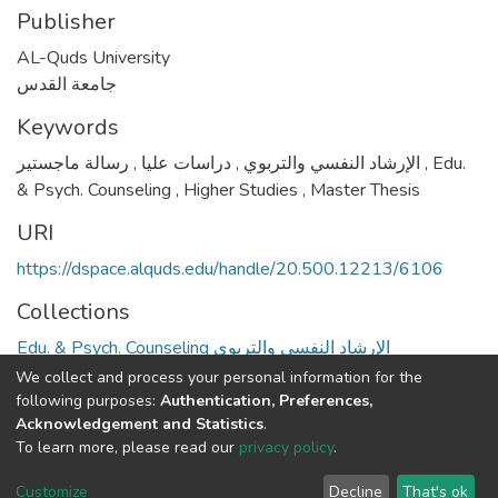
Publisher
AL-Quds University
جامعة القدس
Keywords
,
دراسات عليا
,
الإرشاد النفسي والتربوي
رسالة ماجستير
,
Edu.
& Psych. Counseling
,
Higher Studies
,
Master Thesis
URI
https://dspace.alquds.edu/handle/20.500.12213/6106
Collections
Edu. & Psych. Counseling الإرشاد النفسي والتربوي
We collect and process your personal information for the
Full item page
following purposes:
Authentication, Preferences,
Acknowledgement and Statistics
.
To learn more, please read our
privacy policy
.
Al-Quds University
copyright © 2002-2026
SKITCE
Cookie
Privacy
End User
Send
Customize
Decline
That's ok