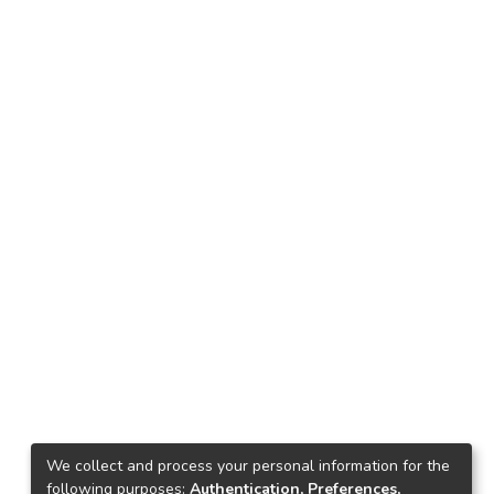
We collect and process your personal information for the
following purposes:
Authentication, Preferences,