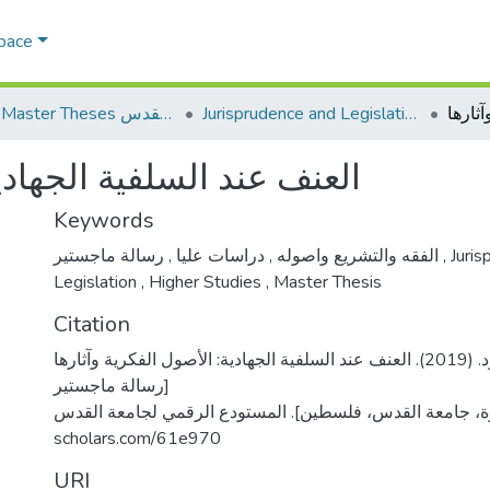
Space
Jurisprudence and Legislation الفقه والتشريع
AQU Master Theses الرسائل الجامعية الخاصة بجامعة القدس
العنف عند السلفية الجهادي
Keywords
,
دراسات عليا
,
الفقه والتشريع واصوله
رسالة ماجستير
,
Juris
Legislation
,
Higher Studies
,
Master Thesis
Citation
شربيني، محمد محمود. (2019). العنف عند السلفية الجهادية: الأصول الفكرية وآثارها
[رسالة ماجستير
منشورة، جامعة القدس، فلسطين]. المستودع الرقمي لجامعة القدس. https
scholars.com/61e970
URI