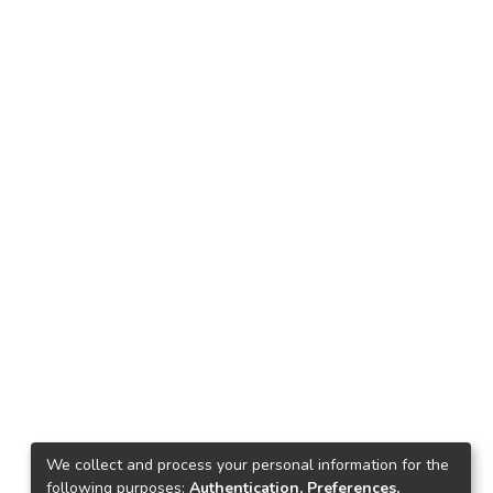
We collect and process your personal information for the
following purposes:
Authentication, Preferences,