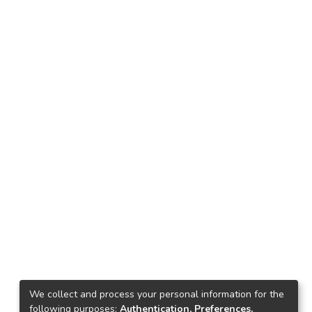
We collect and process your personal information for the
following purposes:
Authentication, Preferences,