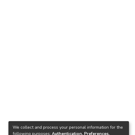
We collect and process your personal information for the
following purposes:
Authentication, Preferences,