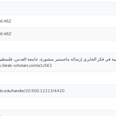
6:48Z
6:48Z
. (2003). الحداثة العربية في فكر الجابري [رسالة ماجستير منشورة، جامعة القدس، ف
لجامع. https://arab-scholars.com/a1c562
quds.edu/handle/20.500.12213/4420