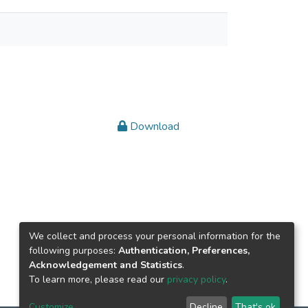
Download
We collect and process your personal information for the
following purposes:
Authentication, Preferences,
Acknowledgement and Statistics
.
To learn more, please read our
privacy policy
.
Customize
Decline
That's ok