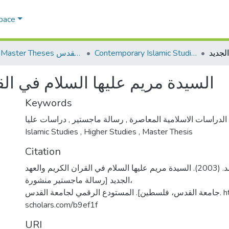
Space
Contemporary Islamic Studies الدراسات الإسلامية المعاصرة
AQU Master Theses الرسائل الجامعية الخاصة بجامعة القدس
السيدة مريم عليها السلام في الق
Keywords
,
رسالة ماجستير
,
الدراسات الاسلامية المعاصرة
دراسات عليا
Islamic Studies
,
Higher Studies
,
Master Thesis
Citation
أشقر، أحمد محمد. (2003). السيدة مريم عليها السلام في القران الكريم والعهد
الجديد [رسالة ماجستير منشورة،
جامعة القدس، فلسطين]. المستودع الرقمي لجامعة القدس. https://arab-
scholars.com/b9ef1f
URI