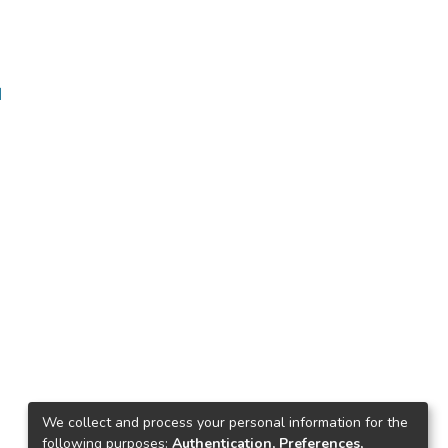
ا
We collect and process your personal information for the
following purposes:
Authentication, Preferences,