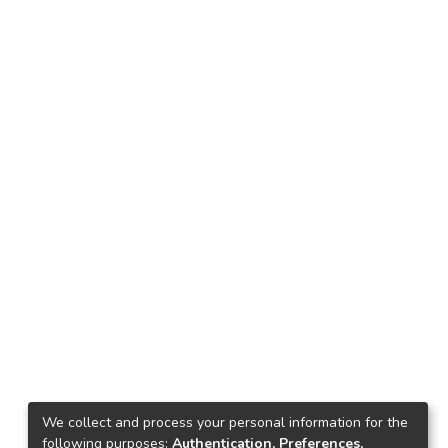
We collect and process your personal information for the
following purposes:
Authentication, Preferences,