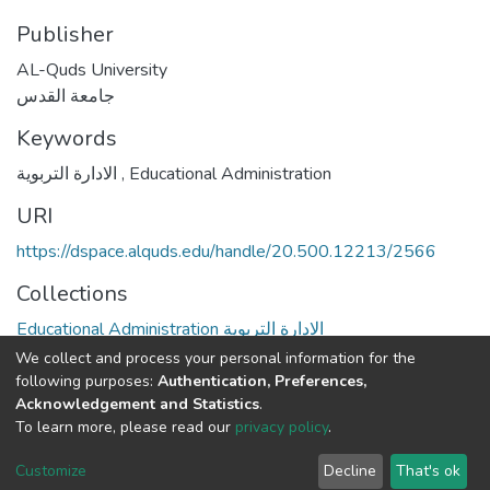
Publisher
AL-Quds University
جامعة القدس
Keywords
الادارة التربوية
,
Educational Administration
URI
https://dspace.alquds.edu/handle/20.500.12213/2566
Collections
Educational Administration الادارة التربوية
We collect and process your personal information for the
Full item page
following purposes:
Authentication, Preferences,
Acknowledgement and Statistics
.
To learn more, please read our
privacy policy
.
Al-Quds University
copyright © 2002-2026
SKITCE
Cookie
Privacy
End User
Send
Customize
Decline
That's ok
settings
policy
Agreement
Feedback