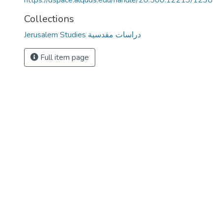
https://dspace.alquds.edu/handle/20.500.12213/1238
Collections
Jerusalem Studies دراسات مقدسية
Full item page