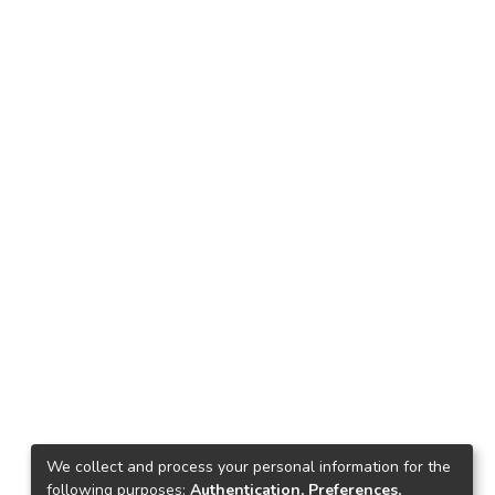
We collect and process your personal information for the
following purposes:
Authentication, Preferences,