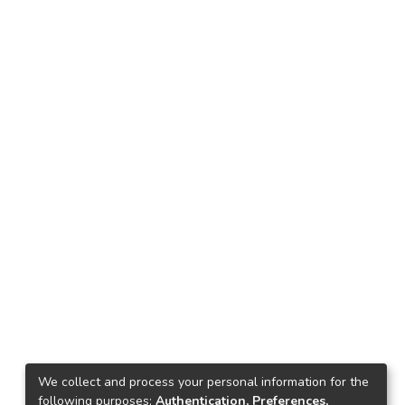
We collect and process your personal information for the
following purposes:
Authentication, Preferences,