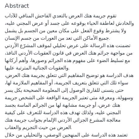
Abstract
تقوم جريمة هتك العرض بالتعدي الفاحش المنافي للآداب
والخادش لعاطفة الحياء بوقوعه على جسد أو عرض المجني عليه،
ولا يشترط وقوع الفعل على مكان معين من الجسم بل يشمل
جميع الأماكن التي تعد من العورات من جسم الإنسان.
تضمنت هذه الرسالة على عرض تحليلي لموقف المشرّع الأردني
من مواجهة جرائم هتك العرض في قانون العقوبات الأردني النافذ،
مع تسليط الضوء على مفهوم هذه الجرائم وصورها، وأهم أركانها
والعقوبات الجنائية المترتبة عليها.
هدف الدراسة هو توضيح المفاهيم التي تتعلق بجريمة هتك العرض،
سواء تلك التي تتعلق بتعريف الجريمة، أو المفاهيم الملازمة لها،
حتى يتسنى للقارئ الوصول إلى المعلومة الصحيحة بكل يسر
وسهولة، ومعرفة متى تعتبر الجريمة الواقعة على الشخص جريمة
هتك عرض، أو جريمة مشابهة لها من الجرائم الماسة بجسد
المجني عليه، ولذلك تهدف هذه الدراسة للتعرف على كيفية
معالجة المشرع الجزائي الأردني الإلمام بجوانب جريمة هتك
العرض من حيث التجريم والعقاب.
تعتمد هذه الدراسة على المنهجين الوصفي، والتحليلي من خلال