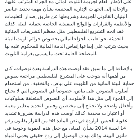
على الإطار العام لجريمة التلوث المائي مع الجزاء المترتب عليها،
والإحالة إلى الجهات الإدارية المختصة بشأن مهمة تحديد عناصر
البنيان القانوني للجريمة وشروطها عن طريق إصدار التعليمات
والأنظمة والقرارات واللوائح التنفيذية الخاصة بحماية البيئة. كذلك
فقد اتجه التشريع الفلسطيني مثل معظم التشريعات الجنائية
الحديثة نحو تغليب الجزاء المالي بخصوص جرائم تلويث البيئة
بحيث يترتب على إيقاعها إنقاص الذمة المالية للمحكوم عليه بها
للمصلحة العامة تحت ما يسمى بغرامة التلويث.
بالإضافة إلى ما سبق فقد أوصت هذه الدراسة بعدة توصيات، كان
من أهمها أنه يتوجب على المشرع الفلسطيني مراجعة نصوص
حماية البيئة المائية من التلويث على بياض، والتخفيف من استخدام
أسلوب النصوص على بياض، خصوصاً في النصوص التي لا تحتاج
إلى اللجوء إلى مثل هذا الأسلوب، أي النصوص المتعلقة بسلوكيات
وأفعال واضحة ولا تحتاج إلى مختصين وفنيين لتحديد معايير معينة
أو اعتبارات محددة. كذلك أوصت هذه الدراسة بضرورة تشديد
عقوبة الحبس الواردة في نص المادة 58 من القرار بقانون رقم
14 لسنة 2014 بشأن المياه، مع جعل هذه العقوبة وجوبية في
قانون البيئة، وذلك بهدف الوصول إلى ردع حقيقي يحمي المياه