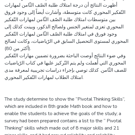
أظهرت النتائج أن درجة امتلاك طلبة الصّف الثّامن لمهارات
التّفكير المحوري كانت متوسطة، وأشارت أيضاً إلى وجود فروق
بين متوسطات امتلاك طلبة الصّف الثّامن لمهارات التّفكير
المحوري تعزى لمتغير الجنس ولصالح الذكور، وبينت كذلك إلى
وجود فورق في امتلاك طلبة الصّف الثّامن لمهارات التّفكير
المحوري لمستوى التحصيل السابق في الرّياضيات، وكانت لصالح
(أكثر من 80).
وفي ضوء النتائج أوصت الباحثة بضرورة تضمين مهارات التّفكير
المحوري التي أُهملت ولم يتم التّركيز عليها في كتاب الرّياضيات
للصف الثّامن. كذلك توصي بإجراء دراسات تجريبية لمعرفة مدى
امتلاك الطلاب لمهارات التّفكير المحوري.
The study determine to show the “Pivotal Thinking Skills”,
which are included in 8th grade Math book and how to
enable the students to achieve the goals of the study; a
survey had been prepared contains a list to the “ Pivotal
Thinking" skills which made out of 8 major skills and 21