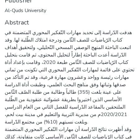
Publisher
Al-Quds University
Abstract
هدفت الدّراسة إلى تحديد مهارات التّفكير المحوري المتضمنة في
كتاب الرّياضيات للصف الثّامن ودرجة امتلاك الطّلبة لها. وقد
اتبعت الباحثة المنهج الوصفي المسحي التّحليلي، ولتحقيق أهداف
الدّراسة أعدت الباحثة إطاراً لتحليل المحتوى، ثم قامت بتحليل
كتاب الرّياضيات للصف الثّامن طبعة 2020، وقامت بإعداد أداة
تحتوي على قائمة لمهارات التّفكير المحوري التي تكونت من ثماني
مهارات رئيسة وواحد وعشرون مهارة فرعية، وقد تم التأكد من
صدقها وثباتها وفق مناهج البحث العلمي، وطبقت أداة الدراسة
على عينة بلغت (355) طالباً وطالبة من طلبة الصّف الثّامن
الأساسي الذين اختيروا بطريقة عشوائية عنقودية من الطّلبة
الملتحقين بالمقاعد الدّراسية للفصل الثاني من العام الدراسي
2020/2021م من مديرية التربية والتعليم في مدينة بيت لحم،
وبلغت نسبتهم (10%) من مجتمع الدّراسة.
وقد أظهرت نتائج الدّراسة أن مهارات التّفكير المحوري المتضمنة
في كتاب الرّياضيات للصف الثّامن الأساسي كانت متفاوتة، كذلك