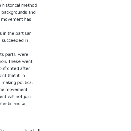
 historical method
s, backgrounds and
has movement has
s in the partisan
as succeeded in
its parts, were
gion. These went
nfronted after
nt that it, in
 making political
f the movement
t will not join
lestinians on