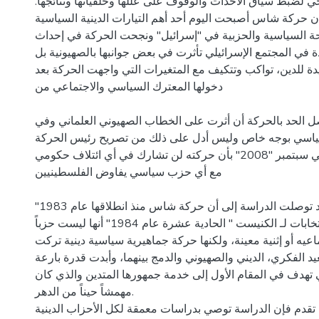
خي لضبط سياق الأحداث والوقوف على عللها وخلفياتها ونتائجها.
 حركة شاس أصبحت اليوم أحد أهم التيارات الدينية السياسية
ة السياسية والحزبية في "إسرائيل" ونجحت الحركة في إحداث
ة في المجتمع الإسرائيلي تأثرت في بعض جوانبها بالصهيونية بل
ة للدين، تواكب وتتكيف مع المتغيرات التي واجهت الحركة بعد
دخولها المعترك السياسي والاجتماعي من
صل الحد بالحركة أن أثرت على الخطاب الصهيوني العلماني وفي
سياسي بوجه خاص وليس أدل على ذلك من تصريح رئيس الحركة
الحاخام إيلي يشاي في سبتمبر "2008" بأن حركته لن تشارك في أي ائتلاف حكومي
مع أي حزب سياسي يفاوض الفلسطينيين
على القدس. لقد توصلت الدراسة إلى أن حركة شاس منذ انطلاقها عام 1983"
ودخولها أول انتخابات لـ الكنيست " الحادية عشرة عام 1984" أنها ليست حزباً
اعيه أو إثنية معينة، ولكنها حركة جماهيرية سياسية دينية تركت
عيد الفكري، الديني والصهيوني والدمج بينهما، وأبدت قدرة بارعة
ي تهدف في المقام الأول إلى خدمة جمهورها المتدين والذي كان
مهمشاً حيناً من الدهر.
تقدم فإن الدراسة توصي بدراسات معمقة لكل الأحزاب الدينية