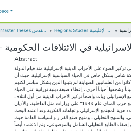
Space
Regional Studies الدراسات الإقليمية
AQU Master Theses الرسائل الجامعية الخاصة بجامعة القدس
الاسرائيلية في الائتلافات الحكومي
Abstract
 تركيز الضوء على الأحزاب الدينية الإسرائيلية منذ قيام الدولة
ة شاس بشكل خاص في الحياة السياسية الإسرائيلية، حيث أن
نوا من العلمانيين الصهاينة لم يتبنوا الدين بشكل مباشر لكنهم
اً وشجعوا أحياناً أخرى ، إعطاء صبغة دينية توراتية على الحياة
ع الإسرائيلي وبات واضحاً تركيز الأحزاب الدينية من أول ائتلاف
حكومي شاركت فيه مع حزب المباي عام 1949" على وزارات مثل الداخلية، والأديان
دد هوية المجتمع الإسرائيلي واتجاهاته الفكرية وقد اعتمد البحث
ي، والمنهج التحليلي ، ومنهج صنع القرار والسياسة العامة حيث
 إضفاء الطابع التحليلي الشامل والموضوعي، وتم الاعتماد أيضاً