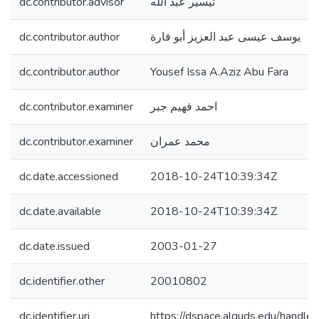
dc.contributor.advisor
تيسير عبد الله
dc.contributor.author
يوسف عيسى عبد العزيز أبو فارة
dc.contributor.author
Yousef Issa A.Aziz Abu Fara
dc.contributor.examiner
احمد فهيم جبر
dc.contributor.examiner
محمد عمران
dc.date.accessioned
2018-10-24T10:39:34Z
dc.date.available
2018-10-24T10:39:34Z
dc.date.issued
2003-01-27
dc.identifier.other
20010802
dc.identifier.uri
https://dspace.alquds.edu/hand