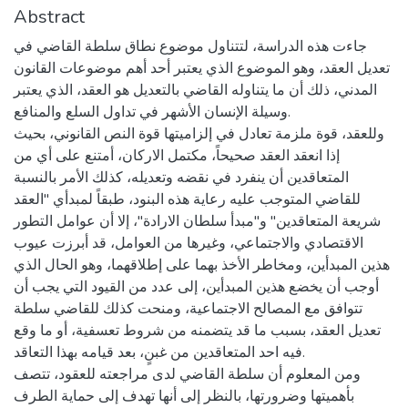
Abstract
جاءت هذه الدراسة، لتتناول موضوع نطاق سلطة القاضي في
تعديل العقد، وهو الموضوع الذي يعتبر أحد أهم موضوعات القانون
المدني، ذلك أن ما يتناوله القاضي بالتعديل هو العقد، الذي يعتبر
وسيلة الإنسان الأشهر في تداول السلع والمنافع.
وللعقد، قوة ملزمة تعادل في إلزاميتها قوة النص القانوني، بحيث
إذا انعقد العقد صحيحاً، مكتمل الاركان، أمتنع على أي من
المتعاقدين أن ينفرد في نقضه وتعديله، كذلك الأمر بالنسبة
للقاضي المتوجب عليه رعاية هذه البنود، طبقاً لمبدأي "العقد
شريعة المتعاقدين" و"مبدأ سلطان الارادة"، إلا أن عوامل التطور
الاقتصادي والاجتماعي، وغيرها من العوامل، قد أبرزت عيوب
هذين المبدأين، ومخاطر الأخذ بهما على إطلاقهما، وهو الحال الذي
أوجب أن يخضع هذين المبدأين، إلى عدد من القيود التي يجب أن
تتوافق مع المصالح الاجتماعية، ومنحت كذلك للقاضي سلطة
تعديل العقد، بسبب ما قد يتضمنه من شروط تعسفية، أو ما وقع
فيه احد المتعاقدين من غبنٍ، بعد قيامه بهذا التعاقد.
ومن المعلوم أن سلطة القاضي لدى مراجعته للعقود، تتصف
بأهميتها وضرورتها، بالنظر إلى أنها تهدف إلى حماية الطرف