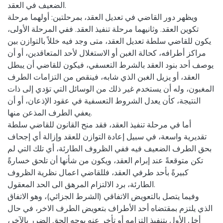
الضعيف في العقد.
ويظهر دور القاضي في تعديل العقد، بمرحلتين: أولهما مرحلة
تكوين العقد. وثانيهما مرحلة تنفيذ العقد. ففي المرحلة الأولى،
يكون للقاضي سلطة تعديل العقد، متى وجد فيه خللاً بالتوازن بين
مراكز أطرافه، كحالة الغبن أو الاستغلال لأحد المتعاقدين، أو أن
يوصف أحد بنود العقد بالشرط التعسفي، فيكون للقاضي أن يبطل
العقد، أو يزيل الغبن الذي شابه، فينقص من التزامات الطرف
المغبون، وله أن يستخدم غير ذلك من الوسائل التي تؤدي إلى ذات
النتيجة، كأن يعدل الشروط التعسفية في عقود الإذعان، أو أن
يعفي الطرف المذعن منها.
أما في مرحلة تنفيذ العقد، فقد منح القانون للقاضي سلطة
تقديرية واسعة، في سبيل إعادة التوازن للعقد وإزالة أي إجحاف
بحق الطرف الضعيف فيه ففي الظروف الطارئة، أي تلك التي لم
تكن متوقعةً عند إبرام العقد، ويكون من شأنها أن تلحق خسارةً
كبيرةً بأحد طرفي العقد، فللقاضي اعمال نظرية الظروف
الطارئة، برد الالتزام المرهق الى الحد المعقول.
وفيما يتصل بالتعويض الاتفاقي (الشرط الجزائي)، وهو الاتفاق
الذي يلتزم بمقتضاه أحد الأطراف بتعويض الطرف الاخر، في حال
أخل الأول بتنفيذ التزامه أو تأخر عنه بوجه الحق الضرر بالآخر،