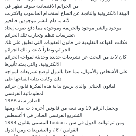
من الجرائم الاقتصادية سوف تظهر في
البيئة الالكترونية والناتجة عن اتساع استخدام الحاسوب والانترنت
لأنه ما دام البشر موجودين فالخير
موجود والشر موجود والجريمة وموجودة مما دفع صوب إيجاد
تشريعات تنظم وتحارب تلك الجرائم،
فكانت القواعد التقليدية في قانون العقوبات التي تطبق على تلك
الجرائم،ونظراً لانتشار تلك الجرائم
كان لا بد من البحث عن تشريعات جديدة وحديثة لمواجه الجرائم
الالكترونية، والتي يمتد تأثيرها
على الأشخاص والأموال، مما حذا بالدول لوضع تشريعات لمواجه
ذلك وكانت بداية انفتاحها على
القانون الجنائي والذي يرسخ بداية هذه الفكرة قانون جرائم
المعلوماتية الفرنسي
الصادر سنة 1988
ويحمل الرقم 19 وما تبعه من قانونين أخره ذات صلة ومنها
التشريع الفرنسي الصادر في 4أغسطس
1994 المسمى بقانون Toubon ، ومن ثم توالت الدول في سن
القوانين ) 6(، و التشريعات ومن الدول