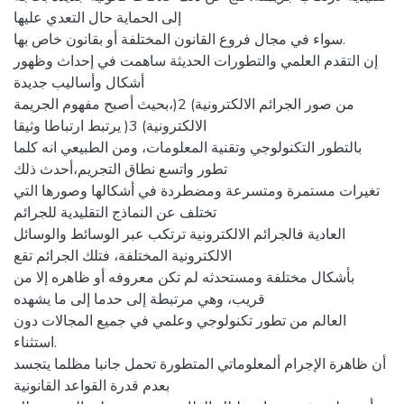
إلى الحماية حال التعدي عليها
سواء في مجال فروع القانون المختلفة أو بقانون خاص بها.
إن التقدم العلمي والتطورات الحديثة ساهمت في إحداث وظهور
أشكال وأساليب جديدة
من صور الجرائم الالكترونية) 2(،بحيث أصبح مفهوم الجريمة
الالكترونية) 3( يرتبط ارتباطا وثيقا
بالتطور التكنولوجي وتقنية المعلومات، ومن الطبيعي انه كلما
تطور واتسع نطاق التجريم،أحدث ذلك
تغيرات مستمرة ومتسرعة ومضطردة في أشكالها وصورها التي
تختلف عن النماذج التقليدية للجرائم
العادية فالجرائم الالكترونية ترتكب عبر الوسائط والوسائل
الالكترونية المختلفة، فتلك الجرائم تقع
بأشكال مختلفة ومستحدثه لم تكن معروفه أو ظاهره إلا من
قريب، وهي مرتبطة إلى حدما إلى ما يشهده
العالم من تطور تكنولوجي وعلمي في جميع المجالات دون
استثناء.
أن ظاهرة الإجرام ألمعلوماتي المتطورة تحمل جانبا مظلما يتجسد
بعدم قدرة القواعد القانونية