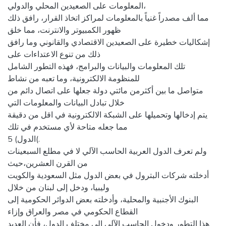
المعلومات على الصعيدين المحلي والدولي،
مما ألف مصدراً غنياً بالمعلومات لمراكز اتخاذ القرار، رافق ذلك
ظهور الكمبيوتر والانترنت، مما خلق
إشكاليات خطيرة على الصعيدين الاقتصادي والقانوني وما رافق
ذلك من تنوع الاعتداءات على
تلك المعلومات والبيانات والبرامج، فهذه التطور الشامل
للمنظومة الالكترونية، وما تعبه من نشاط
متواصل ما بين أكثرمن مائتي دولة جعلها على اتصال دائم من
خلال تبادل البيانات والمعلومات التي
يتم إدخالها وتحميلها على الشبكة الالكترونية في اقل من دقيقة
مما جعله متاحة لأي مستخدم في تلك
الدول) 5(.
ولم تعرف الدول العربية الحاسب الآلي لا في مطلع السبعينات
من القرن العشرين،حيث
أدخلته شركات البترول في بعض الدول مثل السعودية والكويت
وليبيا، ودخل إلى لبنان من خلال
البنوك الأجنبية والمحلية، وأدخلته بعض الدوائر الحكومية إلى
القطاع الحكومي في مصر والعراق وإزاء
هذا التطور ودخول الحاسب الآلي إلى مختلف الدول، فأن العديد