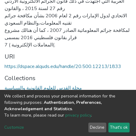
العربية التي اجتهدت في ذلك قانون الجرائم الالكترونية الأردني
رقم 27 لسنة 2015 ، والقانون
الاتحادي لدول الإمارات رقم 2 لعام 2006 بشأن مكافحة جرائم
تقنيه المعلومات،والنظام السعودي
لمكافحة جرائم المعلوماتية الصادر 2007 ، كما أن هنالك مشروع
قرار بقانون فلسطيني 2016 بمسمى
المعاملات الإلكترونية ) 7(.
URI
https://dspace.alquds.edu/handle/20.500.12213/1833
Collections
مجلة القدس للعلوم القانونية والسياسية
We collect and process your personal information for the
Full item page
following purposes:
Authentication, Preferences,
Acknowledgement and Statistics
.
To learn more, please read our
privacy policy
.
Al-Quds University
copyright © 2002-2026
SKITCE
Cookie
Privacy
End User
Send
Customize
Decline
That's ok
settings
policy
Agreement
Feedback