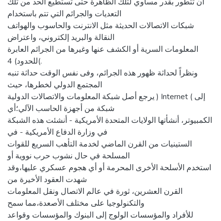
أن تتطور بقدر مساوي لتلك الظاهرة حتى تستطيع الحد من تلك
التعديات والجرائم التي تتم باستخدام
شبكات الاتصالات الحديثة مثل الانترنت والحاسوب والهواتف
النقالة والبريد إلكتروني، واعتراض
المعلومات السرية أو الكشف عنها وغيرها من الجرائم العابرة
للحدود) 4(.
ونظراً لحداثة ظهور هذه الجرائم، وفى نفس الوقت حداثة تنبه
المجتمع الدولي لخطرها، حيث
يرجع أصل شبكة المعلومات والاتصالات الدولية ) Internet ( إلى
شبكة من أجهزة الحاسب الآلي؛أي
الكمبيوتر، أنشأتها الولايات المتحدة الأمريكية - أنشئت هذه الشبكة
في وزارة الدفاع الأمريكية - في
الستينيات من القرن الماضي لخدمة التأهب السريع للقوات
المسلحة في حال نشوب حرب نووية أو
استخدم الأسلحة الأخرى المحرمة أو أي هجوم عسكري عليها،وقد
شهدت العقود الأخيرة من
القرن العشرين، ثورة في عالم الاتصال ونقل المعلومات
والتكنولوجيا على مختلف الأصعدة،مما سمح
للأفراد والمؤسسات الولوج إلى البنوك والمؤسسات وقواعد