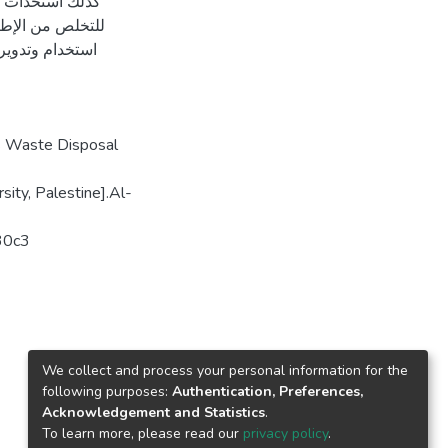
كذلك استحداث خيا
للتخلص من الإطار
استخدام وتدوير 
s Waste Disposal
ity, Palestine].Al-
c30c3
We collect and process your personal information for the
following purposes:
Authentication, Preferences,
Acknowledgement and Statistics
.
To learn more, please read our
privacy policy
.