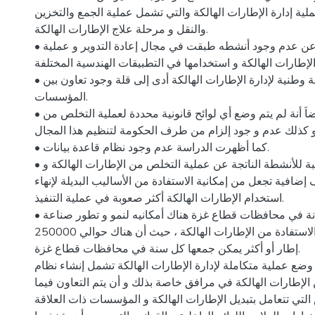
ة إدارة الإطارات الهالكة والتي تشمل عملية الجمع والتخزين
والنقل و مرحلة علاج الإطارات الهالكة.
• كشفت الدراسة عن عدم وجود أنشطه طبقت في مجال إعادة التدوير و عملية
الإطارات الهالكة و استخدامها في التطبيقات الهندسية المختلفة
• غياب إستراتيجية وطنية لإدارة الإطارات الهالكة أدى إلى قلة وجود تعاون بين
المؤسسات.
• أظهرت الدراسة أيضاَ أنة لم يتم وضع أي لوائح قانونية محددة لعملية التخلص من
 و كذلك عدم و جود إلزام من طرف الحكومة لتنظيم هذا المجال
• كما أظهرت الدراسة عدم وجود نظام قاعدة بيانات.
• عدم وجود نظام مراقبة للأنشطة الناتجة عن عملية التخلص من الإطارات الهالكة و
افية تجعل من إمكانية الاستفادة من الأساليب البديلة لإنهاء
استخدام الإطارات الهالكة أكثر صعوبة في عملية التنفيذ.
• تشير الدراسة إلى أنة في محافظات قطاع غزة هناك أمكانيه لنمو و تطور صناعة
إعادة الاستخدام و الاستفادة من الإطارات الهالكة ، حيث أن هناك حوالي 250000
إطار أو أكثر يمكن جمعها كل سنة في محافظات قطاع غزة.
وضع عملية متكاملة لإدارة الإطارات الهالكة تشمل إنشاء نظام
الإطارات الهالكة في مرافق خاصة بذلك و أن يتم التعاون فيما
تي تتعامل بتبديل الإطارات الهالكة و المؤسسات ذات العلاقة