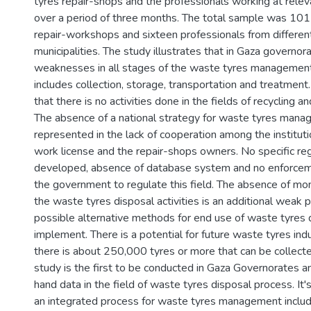
tyres repair-shops and the professionals working at relevan
over a period of three months. The total sample was 101
repair-workshops and sixteen professionals from different
municipalities. The study illustrates that in Gaza governor
weaknesses in all stages of the waste tyres managemen
includes collection, storage, transportation and treatment
that there is no activities done in the fields of recycling a
The absence of a national strategy for waste tyres mana
represented in the lack of cooperation among the institut
work license and the repair-shops owners. No specific re
developed, absence of database system and no enforceme
the government to regulate this field. The absence of mon
the waste tyres disposal activities is an additional weak 
possible alternative methods for end use of waste tyres di
implement. There is a potential for future waste tyres ind
there is about 250,000 tyres or more that can be collecte
study is the first to be conducted in Gaza Governorates an
hand data in the field of waste tyres disposal process. I
an integrated process for waste tyres management inclu