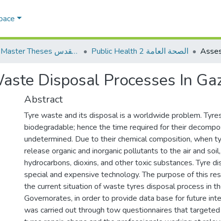
Space
Public Health 2 الصحة العامة
AQU Master Theses الرسائل الجامعية الخاصة بجامعة القدس
aste Disposal Processes In Ga
Abstract
Tyre waste and its disposal is a worldwide problem. Tyres
biodegradable; hence the time required for their decompos
undetermined. Due to their chemical composition, when ty
release organic and inorganic pollutants to the air and soil,
hydrocarbons, dioxins, and other toxic substances. Tyre di
special and expensive technology. The purpose of this res
the current situation of waste tyres disposal process in t
Governorates, in order to provide data base for future int
was carried out through tow questionnaires that targeted