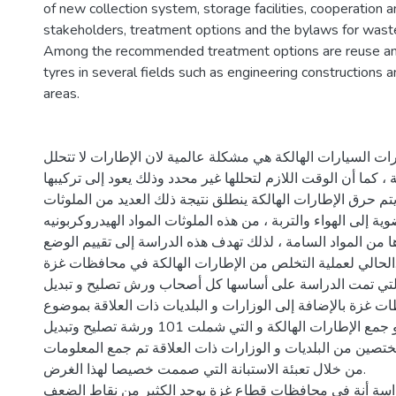
of new collection system, storage facilities, cooperation
stakeholders, treatment options and the bylaws for waste
Among the recommended treatment options are reuse and
tyres in several fields such as engineering constructions a
ت السيارات الهالكة هي مشكلة عالمية لان الإطارات لا تتحلل
 ، كما أن الوقت اللازم لتحللها غير محدد وذلك يعود إلى تركيبها
يتم حرق الإطارات الهالكة ينطلق نتيجة ذلك العديد من الملوثات
ية إلى الهواء والتربة ، من هذه الملوثات المواد الهيدروكربونيه
ا من المواد السامة ، لذلك تهدف هذه الدراسة إلى تقييم الوضع
الحالي لعملية التخلص من الإطارات الهالكة في محافظات غزة.
لتي تمت الدراسة على أساسها كل أصحاب ورش تصليح و تبديل
 غزة بالإضافة إلى الوزارات و البلديات ذات العلاقة بموضوع
تنظيم ترخيص و جمع الإطارات الهالكة و التي شملت 101 ورشة تصليح وتبديل
ختصين من البلديات و الوزارات ذات العلاقة تم جمع المعلومات
من خلال تعبئة الاستبانة التي صممت خصيصا لهذا الغرض.
دراسة أنة في محافظات قطاع غزة يوجد الكثير من نقاط الضعف