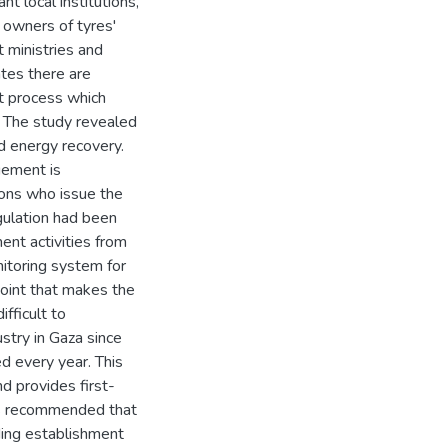
t local institutions,
 owners of tyres'
 ministries and
ates there are
t process which
. The study revealed
nd energy recovery.
gement is
ions who issue the
gulation had been
nt activities from
itoring system for
point that makes the
fficult to
ustry in Gaza since
d every year. This
d provides first-
t's recommended that
ding establishment