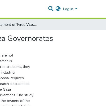
Log In
Assessment of Tyres Waste Disposal Processes In Gaza Governorates
za Governorates
 are not
ition is
res are burnt, they
 including
sposal requires
earch is to assess
he Gaza
erventions. The study
 the owners of the