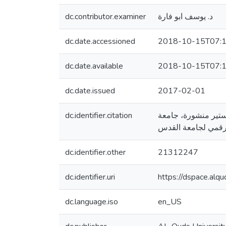
dc.contributor.examiner
د. يوسف ابو فارة
dc.date.accessioned
2018-10-15T07:1
dc.date.available
2018-10-15T07:1
dc.date.issued
2017-02-01
dc.identifier.citation
لة ماجستير منشورة، جامعة
dc.identifier.other
21312247
dc.identifier.uri
https://dspace.al
dc.language.iso
en_US