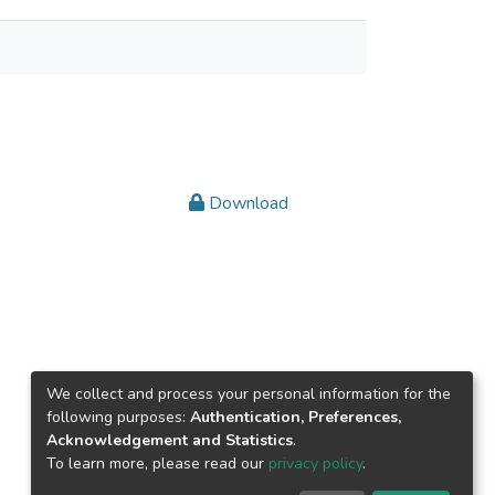
Download
We collect and process your personal information for the
following purposes:
Authentication, Preferences,
Acknowledgement and Statistics
.
To learn more, please read our
privacy policy
.