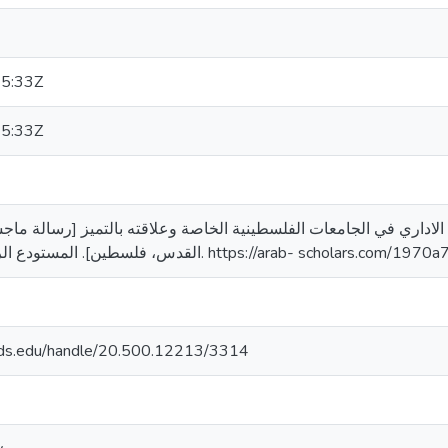
5:33Z
5:33Z
. (2017). واقع الابداع الاداري في الجامعات الفلسطينية الخاصة وعلاقته بالتميز [رسا
القدس، فلسطين]. المستودع الرقمي لجامعة القدس. https://arab- scholars.com/1970a
quds.edu/handle/20.500.12213/3314