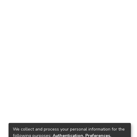
We collect and process your personal information for the
following purposes:
Authentication, Preferences,