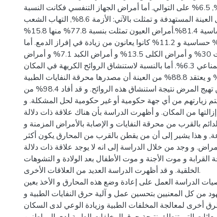
15.4%, 21.2%, 6.5% على التوالي. أما أمراض الجهاز التنفسي فكانت النسبة
76.2% من كل العينة المستهدفة و تمثلت بالآتي: الأزمة 8.6%, التهاب الشعب
الهوائية 10%, و الحساسية 81.4%.أمراض العيون تمثلت بنسبة 77.8% منها 15.8%
احمرار العيون و 73% حساسية و 11.2% كانوا يعانون من زيادة في إفراز الدمع. أما
الأمراض الجلدية فكانت 30% و أمراض الكلى 13.5% و أمراض الكبد 7.1% و أمراض
متعلقة بالجهاز المناعي 6.3%. أما بالنسبة لاستنشاق الروائح الكريهة في المكان
فكانت النسبة 88.9% و يعتقد 88.8% من العينة أن مصدرها محرقة النفايات الطبية
و 92.9% يعانون من تهيج المرض نتيجة استنشاق هذه الروائح. و قد أفاد 98.4% من
يتم زيارتهم من أي جهة حكومية أو غير حكومية لحل المشكلة. و
93.7% ها من المكان. و أظهرت الدراسة بأن هناك علاقة ذات دلالة
دائم بالقرب من محرقة النفايات و الإصابة بالأمراض المزمنة و
ة, و هذا يشير إلى أن من يقطن بالقرب من المحارق يكون أكثر
مراض. و وجد من خلال الدراسة إلى انه لا يوجد علاقة ذات دلالة
 القرابة و موت الأجنة و موت الأطفال بعد الولادة و التشوهات
الخلقية. و قد أظهرت الدراسة العديد من العلاقات الأخرى.
ات الدراسة العمل على إعادة وضع هذه المحارق و الأخذ بعين
جهود من كل المعنيين بتحسين عمل و آلية حرق النفايات الطبية و
رق أخرى لمعالجة المخلفات الطبية وزيادة الوعي لدى السكان