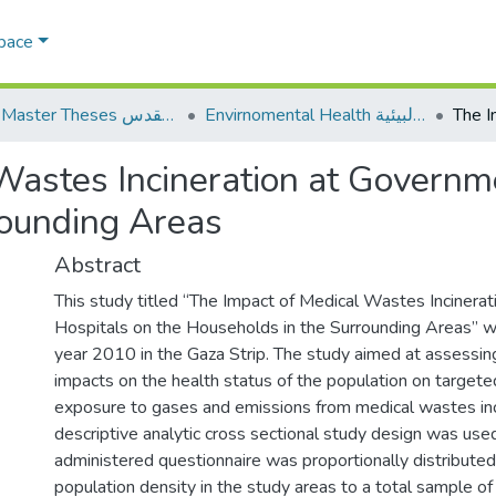
Space
Envirnomental Health الصحة البيئية
AQU Master Theses الرسائل الجامعية الخاصة بجامعة القدس
Wastes Incineration at Governm
rounding Areas
Abstract
This study titled “The Impact of Medical Wastes Incinera
Hospitals on the Households in the Surrounding Areas” w
year 2010 in the Gaza Strip. The study aimed at assessin
impacts on the health status of the population on targete
exposure to gases and emissions from medical wastes inc
descriptive analytic cross sectional study design was used
administered questionnaire was proportionally distributed
population density in the study areas to a total sample o