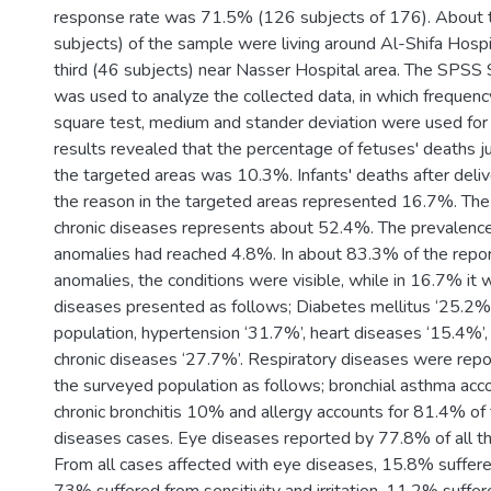
response rate was 71.5% (126 subjects of 176). About 
subjects) of the sample were living around Al-Shifa Hospi
third (46 subjects) near Nasser Hospital area. The SPSS 
was used to analyze the collected data, in which frequency
square test, medium and stander deviation were used for
results revealed that the percentage of fetuses' deaths ju
the targeted areas was 10.3%. Infants' deaths after deli
the reason in the targeted areas represented 16.7%. The
chronic diseases represents about 52.4%. The prevalence
anomalies had reached 4.8%. In about 83.3% of the repor
anomalies, the conditions were visible, while in 16.7% it w
diseases presented as follows; Diabetes mellitus ‘25.2%
population, hypertension ‘31.7%’, heart diseases ‘15.4%’,
chronic diseases ‘27.7%’. Respiratory diseases were rep
the surveyed population as follows; bronchial asthma acc
chronic bronchitis 10% and allergy accounts for 81.4% of 
diseases cases. Eye diseases reported by 77.8% of all th
From all cases affected with eye diseases, 15.8% suffer