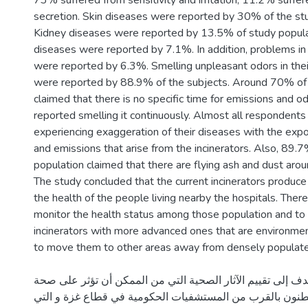
73% suffered from sensitivity and irritation, 11.2% suffe
secretion. Skin diseases were reported by 30% of the st
Kidney diseases were reported by 13.5% of study populat
diseases were reported by 7.1%. In addition, problems 
were reported by 6.3%. Smelling unpleasant odors in thei
were reported by 88.9% of the subjects. Around 70% of a
claimed that there is no specific time for emissions and o
reported smelling it continuously. Almost all respondents
experiencing exaggeration of their diseases with the exp
and emissions that arise from the incinerators. Also, 89.7
population claimed that there are flying ash and dust arou
The study concluded that the current incinerators produc
the health of the people living nearby the hospitals. There
monitor the health status among those population and to 
incinerators with more advanced ones that are environment
دف إلى تقييم الآثار الصحية التي من الممكن أن تؤثر على صحة
قطنون بالقرب من المستشفيات الحكومية في قطاع غزة و التي