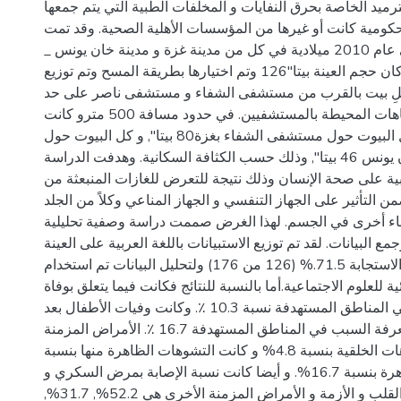
ميد الخاصة بحرق النفايات و المخلفات الطبية التي يتم جمعها
كومية كانت أو غيرها من المؤسسات الأهلية الصحية. وقد تمت
هذه الدراسة في عام 2010 ميلادية في كل من مدينة غزة و مدينة خان يونس _
قطاع غزة. كان حجم العينة بيتا"126 وتم اختيارها بطريقة المسح وتم توزيع
كلِ بيت بالقرب من مستشفى الشفاء و مستشفى ناصر على حد
سواء و من كل الاتجاهات المحيطة بالمستشفيين. في حدود مسافة 500 مترو كانت
العينة كالتالي: كل البيوت حول مستشفى الشفاء بغزة80 بيتا", و كل البيوت حول
مستشفى ناصر بخان يونس 46 بيتا", وذلك حسب الكثافة السكانية. وهدفت الدراسة
سلبية على صحة الإنسان وذلك نتيجة للتعرض للغازات المنبعثة من
ن التأثير على الجهاز التنفسي و الجهاز المناعي وكلاً من الجلد
اء أخرى في الجسم. لهذا الغرض صممت دراسة وصفية تحليلية
ع البيانات. لقد تم توزيع الاستبيانات باللغة العربية على العينة
وكانت نسبة الاستجابة 71.5.% (126 من 176) ولتحليل البيانات تم استخدام
 للعلوم الاجتماعية.أما بالنسبة للنتائج فكانت فيما يتعلق بوفاة
الأطفال قبل الولادة في المناطق المستهدفة نسبة 10.3 ٪. وكانت وفيات الأطفال بعد
الولادة من دون معرفة السبب في المناطق المستهدفة 16.7 ٪. الأمراض المزمنة
52.4%. و التشوهات الخلقية بنسبة 4.8% و كانت التشوهات الظاهرة منها بنسبة
83.3% وغير الظاهرة بنسبة 16.7%. و أيضا كانت نسبة الإصابة بمرض السكري و
الضغط و أمراض القلب و الأزمة و الأمراض المزمنة الأخرى هي 52.2%, 31.7%,