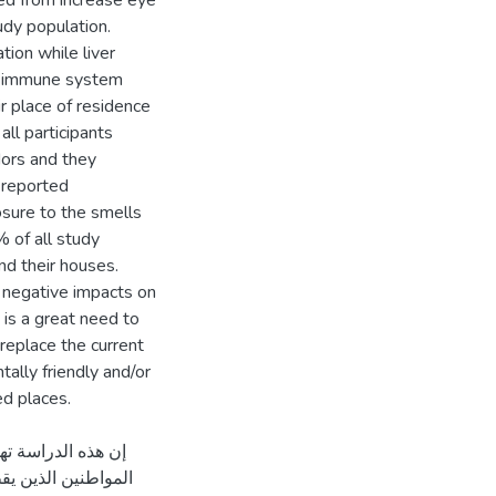
red from increase eye
udy population.
ion while liver
in immune system
r place of residence
ll participants
dors and they
 reported
osure to the smells
% of all study
nd their houses.
e negative impacts on
 is a great need to
replace the current
ally friendly and/or
إن هذه الدراسة ته
المواطنين الذين ي