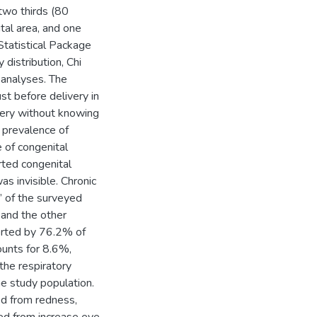
two thirds (80
tal area, and one
Statistical Package
 distribution, Chi
 analyses. The
st before delivery in
very without knowing
 prevalence of
 of congenital
ted congenital
as invisible. Chronic
’ of the surveyed
 and the other
orted by 76.2% of
ounts for 8.6%,
the respiratory
e study population.
ed from redness,