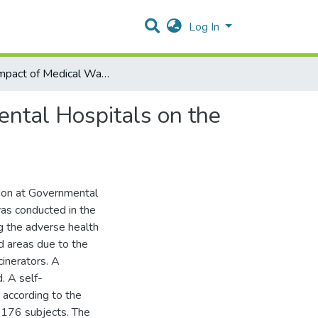
Log In
The Impact of Medical Wastes Incineration at Governmental Hospitals on the Households in the Surrounding Areas
ental Hospitals on the
tion at Governmental
as conducted in the
g the adverse health
d areas due to the
inerators. A
. A self-
 according to the
f 176 subjects. The