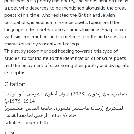
published in his poetry and poetry, and sheds light on him as
a poet who deserves to be mentioned alongside the great
poets of his time, who resisted the British and Jewish
occupations, in addition to various poetic topics, and the
language of his poetry came at times luxurious Sharp mixed
with sincere emotion, and sometimes gentle and easy also
characterized by sincerity of feelings.
This study recommended heading towards this type of
studies, to contribute to the identification of obscure poets,
and the enjoyment of discovering their poetry and diving into
its depths.
Citation
حمامرة، ميّ رضوان. (2023). ديوان أنطون الشوملي، أبو الوليد (
1914-1979م)
[رسالة ماجستير منشورة، جامعة القدس، فلسطين]. المستودع
الرقمي لجامعة القدس. https://arab-
scholars.com/6bd3fb