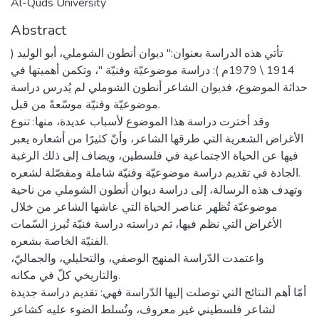
Al-Quds University
Abstract
تأتي هذه الدراسة بعنوان:" ديوان أنطون الشوملي، أبو الوليد (
1914 \ 1979م ): دراسة موضوعيّة وفنيّة "، وتكمن أهميتها في
حداثة الموضوع، فديوان الشاعر أنطون الشوملي لم يُدرس دراسة
موضوعيّة وفنيّة موسّعةً من قبل.
وقد أخترت دراسة هذا الموضوع لأسباب عديدة، منها: تنوع
الأغراض الشعرية التي طرقها الشاعر، وأنّ كثيرًا من أشعاره يعبر
فيها عن الحياة الاجتماعية في فلسطين، ويضاف إلى ذلك الرغبة
الجادة في تقديم دراسة موضوعيّة وفنيّة شاملة ومفصّلة لشعره.
وتهدف هذه الرسالة، إلى دراسة ديوان أنطون الشوملي من ناحية
موضوعيّة تُظهر عناصر الحياة التي عاشها الشاعر من خلال
الأغراض التي نظم فيها، ثم دراسته دراسة فنيّة تُبرز السّمات
الفنيّة الخاصة بشعره.
واعتمدت الدّراسة المنهج الوصفي، والتحليلي، والجماليّ،
والتاريخي كلّ في مكانه.
أمّا أهم النتائج التي توصلت إليها الدّراسة فهي: تقديم دراسة جديدة
لشاعر فلسطيني غير معروف، وتُسلط الضوء عليه كشاعر