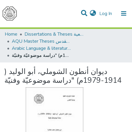
(current)
Log In
Communities & Collections
All of DSpace
Home
Dissertations & Theses الرسائل الجامعية
AQU Master Theses الرسائل الجامعية الخاصة بجامعة القدس
Arabic Language & literature اللغة العربية وآدابها
ديوان أنطون الشوملي، أبو الوليد ( 1914-1979م) "دراسة موضوعيّة وفنيّة
ديوان أنطون الشوملي، أبو الوليد (
1914-1979م) "دراسة موضوعيّة وفنيّة