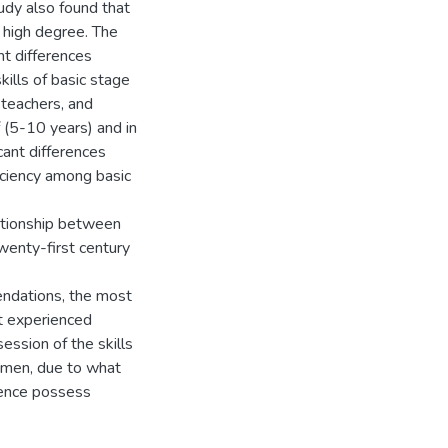
tudy also found that
 high degree. The
nt differences
ills of basic stage
 teachers, and
f (5-10 years) and in
icant differences
iciency among basic
lationship between
twenty-first century
ndations, the most
t experienced
ession of the skills
cumen, due to what
ience possess