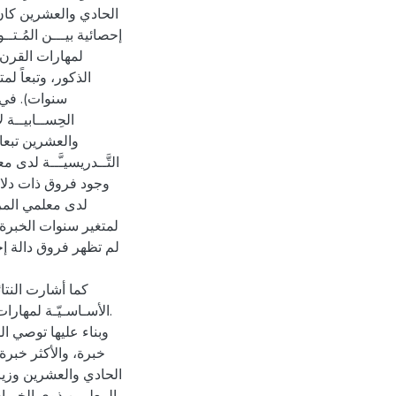
الحادي والعشرين كان 
إحصائية بيـــن المُـتــ
لمهارات القرن 
سنوات). في ح
الحِســابيــة 
والعشرين تبعا 
التَّــدريسيـَّــة لد
وجود فروق ذات دلالة 
لدى معلمي المرح
لم تظهر فروق دالة إحصا
كما أشارت النتائ
الأسـاسـيّـة لمهارات.
وبناء عليها توصي ال
خبرة، والأكثر خبرة
الحادي والعشرين وزيادة