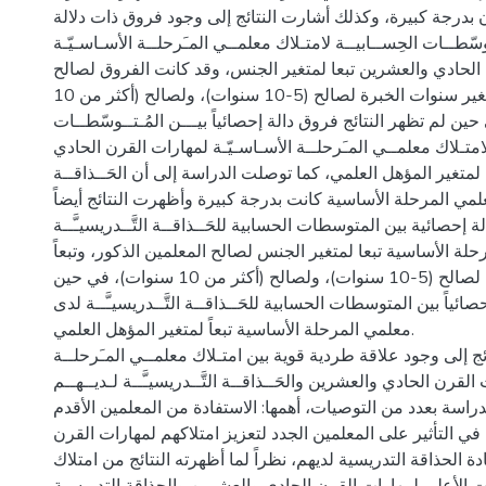
بدرجة كبيرة، وكذلك أشارت النتائج إلى وجود فروق ذات دلالة
وسّطــات الحِســابيــة لامتـلاك معلمــي المـَرحلــة الأسـاسـيّـة
الحادي والعشرين تبعا لمتغير الجنس، وقد كانت الفروق لصالح
الذكور، وتبعاً لمتغير سنوات الخبرة لصالح (5-10 سنوات)، ولصالح (أكثر من 10
ين لم تظهر النتائج فروق دالة إحصائياً بيـــن المُـتــوسّطــات
لامتـلاك معلمــي المـَرحلــة الأسـاسـيّـة لمهارات القرن الحادي
لمتغير المؤهل العلمي، كما توصلت الدراسة إلى أن الحَــذاقــة
ى معلمي المرحلة الأساسية كانت بدرجة كبيرة وأظهرت النتائج أيضاً
إحصائية بين المتوسطات الحسابية للحَــذاقــة التَّــدريسيـَّــة
لة الأساسية تبعا لمتغير الجنس لصالح المعلمين الذكور، وتبعاً
لمتغير سنوات الخبرة لصالح (5-10 سنوات)، ولصالح (أكثر من 10 سنوات)، في حين
ئياً بين المتوسطات الحسابية للحَــذاقــة التَّــدريسيـَّــة لدى
معلمي المرحلة الأساسية تبعاً لمتغير المؤهل العلمي.
ج إلى وجود علاقة طردية قوية بين امتـلاك معلمــي المـَرحلــة
 القرن الحادي والعشرين والحَــذاقــة التَّــدريسيـَّــة لـديــهــم
دراسة بعدد من التوصيات، أهمها: الاستفادة من المعلمين الأقدم
 في التأثير على المعلمين الجدد لتعزيز امتلاكهم لمهارات القرن
 الحذاقة التدريسية لديهم، نظراً لما أظهرته النتائج من امتلاك