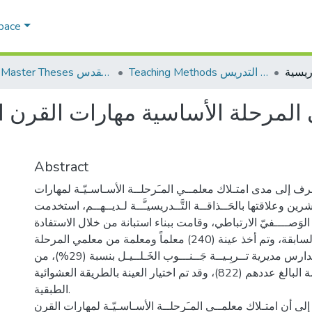
Space
Teaching Methods أساليب التدريس
AQU Master Theses الرسائل الجامعية الخاصة بجامعة القدس
المرحلة الأساسية مهارات القرن ا
Abstract
ف إلى مدى امتـلاك معلمــي المـَرحلــة الأسـاسـيّـة لمهارات
ين وعلاقتها بالحَــذاقــة التَّــدريسيـَّــة لـديــهــم، استخدمت
ـج الوَصــــفيّ الارتباطي، وقامت ببناء استبانة من خلال الاستفادة
من الدراسات السابقة، وتم أخذ عينة (240) معلماً ومعلمة من معلمي المرحلة
الأساسية في مدارس مديرية تــربِـيــة جَــنـــوب الخَـلــيـل بنسبة (29%)، من
مجتمع الدراسة البالغ عددهم (822)، وقد تم اختيار العينة بالطريقة العشوائية
الطبقية.
ى أن امتـلاك معلمــي المـَرحلــة الأسـاسـيّـة لمهارات القرن