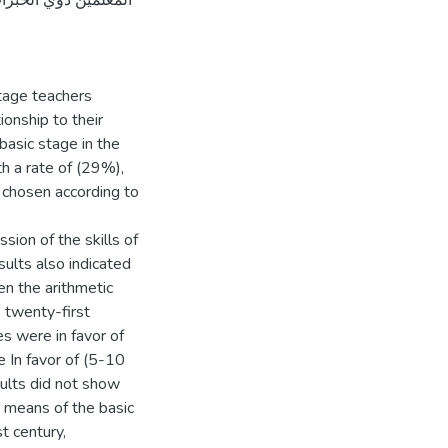
المعلمين ذوي الخبرا
stage teachers
ionship to their
basic stage in the
h a rate of (29%),
 chosen according to
sion of the skills of
sults also indicated
en the arithmetic
e twenty-first
es were in favor of
e In favor of (5-10
sults did not show
c means of the basic
t century,