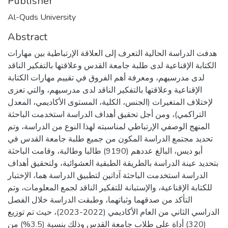
Publisher
Al-Quds University
Abstract
هدفت الدراسة الحالية التعرف إلى العلاقة الإرتباطية بين مهارات
الكتابة الإقناعية لدى طلبة جامعة القدس وعلاقتها بالتفكير الناقد
لدى مدرسيهم، ومعرفة أهم الفروق في تقييم مهارات الكتابة
الإقناعية وعلاقتها بالتفكير الناقد لدى مدرسيهم، والتي تعزى
لإختلاف المتغيرات (الجنس، الكلية، المستوى الأكاديمي، المعدل
التراكمي)، ومن أجل تحقيق أهداف الدراسة استخدمت الباحثة
المنهج الوصفي الإرتباطي لمناسبته لهذا النوع من الدراسة، وتم
تحديد مجتمع الدراسة المكون من جميع طلبة جامعة القدس في
أبو ديس، البالغ عددهم (9190) طالبا وطالبة، وقامت الباحثة
بتحديد عينة الدراسة بالطريقة الطبقية العشوائية، ولتحقيق أهداف
الدراسة استخدمت الباحثة آداتين لتطبيق الدراسة هما، الإختبار
للكتابة الإقناعية، والإستبانة للتفكير الناقد لجمع المعلومات، وتم
التأكد من صدقهما وثباتهما، وطبقت الدراسة خلال الفصل
الدراسي الثاني من العام الأكاديمي (2022-2023)، حيث تم توزيع
(320) أداة على طلاب جامعة القدس وذلك بنسبة (3.5%) من