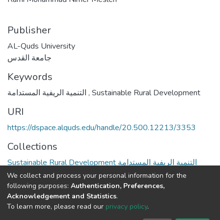
Publisher
AL-Quds University
جامعة القدس
Keywords
التنمية الريفية المستدامة
,
Sustainable Rural Development
URI
https://dspace.alquds.edu/handle/20.500.12213/3353
Collections
Sustainable Rural Development التنمية الريفية المستدامة
We collect and process your personal information for the
Full item page
following purposes:
Authentication, Preferences,
Acknowledgement and Statistics
.
To learn more, please read our
privacy policy
.
Al-Quds University
copyright © 2002-2026
SKITCE