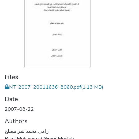
Files
MT_2007_20011636_8060.pdf
(1.13 MB)
Date
2007-08-22
Authors
رامي محمد نمر مصلح
Rami Mohammad Nimer Mesleh