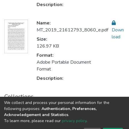
Description:
Name:
MT_2019_21612793_8060_e.pdf
Down
load
Size:
126.97 KB
Format:
Adobe Portable Document
Format
Description:
Collections
We collect and process your personal information for the
Sustainable Rural Development التنمية الريفية المستدامة
following purposes:
Authentication, Preferences,
Acknowledgement and Statistics
.
To learn more, please read our
privacy policy
.
Al-Quds University
copyright © 2002-2026
SKITCE